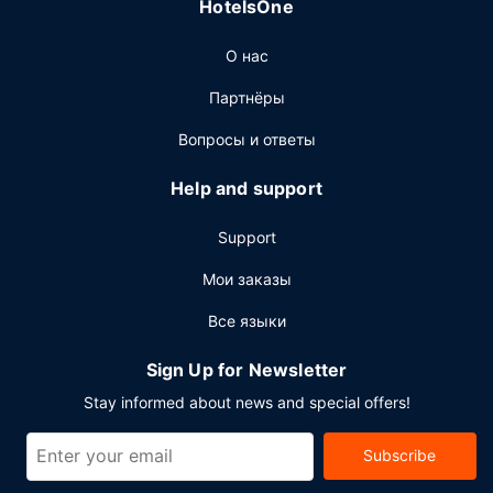
HotelsOne
автобусом.
Ресторан
О нас
Бесплатный завтрак (самообслуживание)
Партнёры
предлагается ежедневно с 6:00 до 10:00.
Вопросы и ответы
Другие особенности
Для удобства гостей предоставляется следующее:
Help and support
бизнес-центр, ускоренная регистрация при отъезде и
химчистка или прачечная. Предоставляется
Support
бесплатная самостоятельная парковка.
Мои заказы
Все языки
Sign Up for Newsletter
Stay informed about news and special offers!
Subscribe