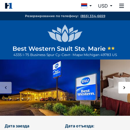
USD
Резервирование по телефону:
(855) 334-6659
Best Western Sault Ste. Marie
4335 I-75 Business Spur
Су-Сент- Мари
Michigan
49783
US
Дата заезда
Дата отъезда: