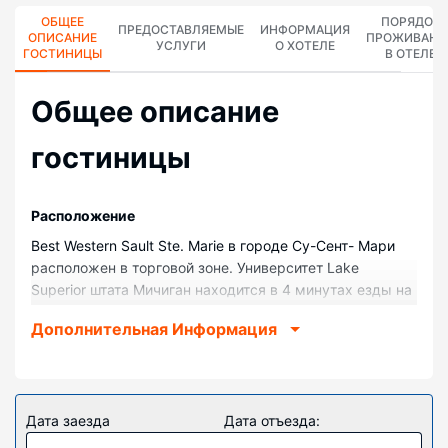
ОБЩЕЕ
ПОРЯДОК
ПРЕДОСТАВЛЯЕМЫЕ
ИНФОРМАЦИЯ
ОПИСАНИЕ
ПРОЖИВАНИ
УСЛУГИ
О ХОТЕЛЕ
ГОСТИНИЦЫ
В ОТЕЛЕ
Общее описание
гостиницы
Pасположение
Best Western Sault Ste. Marie в городе Су-Сент- Мари
расположен в торговой зоне. Университет Lake
Superior штата Мичиган находится в 4 минутах езды на
автомобиле, а Шлюз Soo Locks — в 5 минутах езды.
Дополнительная Информация
Отель — вариант с прекрасным расположением:
Казино Kewadin находится в 5,5 км, Корабль-музей
Valley Camp — в 6,1 км от него.
Номера
Дата заезда
Дата отъезда:
Почувствуйте себя как дома в одном из 53 номеров,