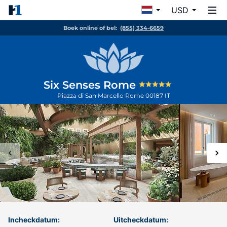
USD
Boek online of bel:
(855) 334-6659
Six Senses Rome
Piazza di San Marcello
Rome
00187
IT
Incheckdatum:
Uitcheckdatum: