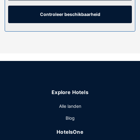
badkamers hebben elk diepe baden en bidets.
Algemene voorziening
Controleer beschikbaarheid
Verwen jezelf met lichaamsbehandelingen en
gezichtsbehandelingen wanneer je de spa bezoekt. Als je
op zoekt bent naar leuke activiteiten, dan vind je hier een
stoombad en een 24-uurs fitnesscentrum. Enkele
voorzieningen van dit hotel zijn gratis wifi,
conciërgeservices en een kapsalon.
Restaurant
Gasten van Six Senses Rome kunnen genieten van een
deugddoende maaltijd in het restaurant. Bestel je favoriete
drankje in een bar/lounge. Dagelijks kun je tegen betaling
Explore Hotels
genieten van een lekker uitgebreid ontbijt, dat geserveerd
wordt van 07.00 uur tot 11.00 uur.
Alle landen
Overige voorzieningen
Blog
Enkele van de voorzieningen zijn een
stomerij/wasserijservice, een 24-uurs receptie en meertalig
HotelsOne
personeel.