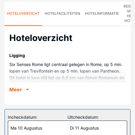
REGE
VAN
HOTELOVERZICHT
HOTELFACILITEITEN
HOTELINFORMATIE
HET
HOTE
Hoteloverzicht
Ligging
Six Senses Rome ligt centraal gelegen in Rome, op 5 min.
lopen van Trevifontein en op 5 min. lopen van Pantheon.
Dit hotel in luxe stijl ligt op 0,6 km van Forum Romanum en
op 1,3 km van Piazza di Spagna.
Meer
Kamers
Doe of je thuis bent in één van de 96 klimaatgeregelde
kamers met gratis minibars en espressoapparaten. Je bed
met traagschuim matras komt met luxe beddengoed. Alle
Incheckdatum:
Uitcheckdatum:
kamers hebben een flatscreentelevisie van 30 inch met
Ma 10 Augustus
Di 11 Augustus
satellietzenders, terwijl je dankzij gratis wifi online blijft. De