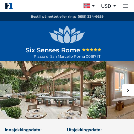
USD
Bestill på nettet eller ring:
(855) 334-6659
Six Senses Rome
Piazza di San Marcello
Roma
00187
IT
Innsjekkingsdato:
Utsjekkingsdato: