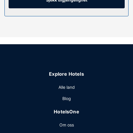
Fasiliteter på eiendommen
Skjem bort deg selv på stedets spa, som tilbyr
kroppsbehandlinger og ansiktsbehandlinger. Liker du
fritidsaktiviteter, har du her blant annet tilgang til et
dampbad og et døgnåpent treningssenter. Dette hotellet
har i tillegg wi-fi (inkludert), concierge-tjenester og
frisørsalong.
Restaurant
På Six Senses Rome kan du spise et bedre måltid i
Explore Hotels
restauranten. Stedet har en bar/lounge hvor du kan slukke
tørsten med din yndlingsdrink. Komplett frokost tilbys
Alle land
daglig fra kl. 07.00 til kl. 11.00 mot et tillegg.
Andre fasiliteter
Blog
Gjester har tilgang til blant annet renseri-/vaskeritjenester,
HotelsOne
en døgnåpen resepsjon og et flerspråklig personale.
Om oss