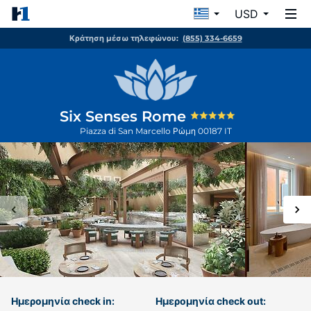
USD
Κράτηση μέσω τηλεφώνου:
(855) 334-6659
Six Senses Rome
Piazza di San Marcello
Ρώμη
00187
IT
Ημερομηνία check in:
Ημερομηνία check out: