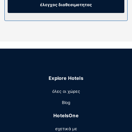
τηλεοράσεις με επίπεδη οθόνη 30 ιντσών με δορυφορικά
έλεγχος διαθεσιμοτητας
κανάλια, ενώ μπορείτε να είστε πάντα online με δωρεάν
ασύρματη πρόσβαση στο ίντερνετ. Τα μπάνια διαθέτουν
μπανιέρα και μπιντέδες.
Παροχές καταλύματος
Κάντε δώρο στον εαυτό σας μια επίσκεψη στο σπα, το
οποίο προσφέρει θεραπείες περιποίησης σώματος και
θεραπείες περιποίησης προσώπου. Αν ψάχνετε για
ψυχαγωγικές δυνατότητες, θα βρείτε χαμάμ και
γυμναστήριο ανοιχτό όλο το 24ωρο. Οι επιπλέον
παροχές σε αυτό το ξενοδοχείο περιλαμβάνουν δωρεάν
Explore Hotels
ασύρματο ίντερνετ, υπηρεσίες concierge και
κομμωτήριο.
όλες οι χώρες
Εστιατόριο
Blog
Απολαύστε ένα καταπληκτικό γεύμα στο εστιατόριο, το
οποίο εξυπηρετεί τους επισκέπτες σε αυτό το κατάλυμα
HotelsOne
(Six Senses Rome). Ξεδιψάστε με το αγαπημένο σας ποτό
στο μπαρ/lounge. Με επιπλέον χρέωση είναι διαθέσιμο
σχετικά με
πρωινό (πλήρες) καθημερινά μεταξύ 7:00 π.μ. - 11:00