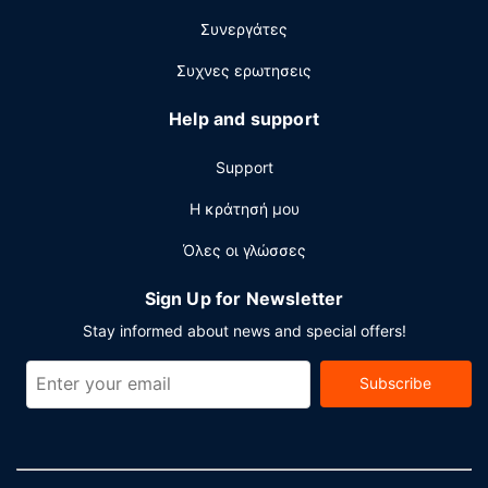
π.μ..
Συνεργάτες
Άλλες παροχές
Συχνες ερωτησεις
Στις σημαντικές παροχές περιλαμβάνονται υπηρεσίες
στεγνοκαθαριστηρίου/πλυντηρίων, ρεσεψιόν όλο το
Help and support
24ωρο και πολύγλωσσο προσωπικό.
Support
Η κράτησή μου
Όλες οι γλώσσες
Sign Up for Newsletter
Stay informed about news and special offers!
Subscribe