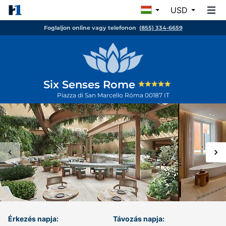
USD
Foglaljon online vagy telefonon
(855) 334-6659
Six Senses Rome
Piazza di San Marcello
Róma
00187
IT
Érkezés napja:
Távozás napja: