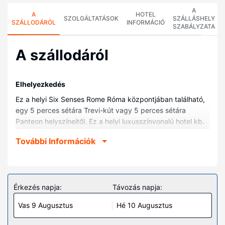
A
A
HOTEL
SZOLGÁLTATÁSOK
SZÁLLÁSHELY
SZÁLLODÁRÓL
INFORMÁCIÓ
SZABÁLYZATA
A szállodáról
Elhelyezkedés
Ez a helyi Six Senses Rome Róma központjában található,
egy 5 perces sétára Trevi-kút vagy 5 perces sétára
Panteon helyszíneitől. Ez a helyi luxusszínvonalú hotel kb.
0,6 km-re található Római fórum, ill. 1,3 km-re Piazza di
További Információk
Spagna helyszíneitől.
Szobák
Helyezze magát kényelembe a(z) 96 légkondicionált
szoba egyikében, melyekben ingyenes italokat tartalmazó
Érkezés napja:
Távozás napja:
minibár és kávéfőzők is található. A szobákban lévő
Vas 9 Augusztus
Hé 10 Augusztus
kényelmes ágyak, a(z) memóriahabos matrac és a(z)
prémium ágynemű a biztosíték egy nyugodt és pihentető