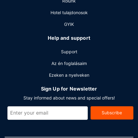
Rólunk
vendégeket. Teljes reggeli felár ellenében elérhető
naponta reggeli 7:00 és 11:00 között.
Hotel tulajdonosok
Egyéb felszereltség
GYIK
A szálláshelyen vegytisztítási/ruhatisztítási szolgáltatások,
24 órában nyitva tartó recepció és több nyelven beszélő
Help and support
személyzet is igénybe vehető.
Support
Az én foglalásaim
Ezeken a nyelveken
Sign Up for Newsletter
Stay informed about news and special offers!
Subscribe