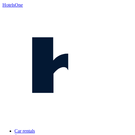
HotelsOne
Car rentals