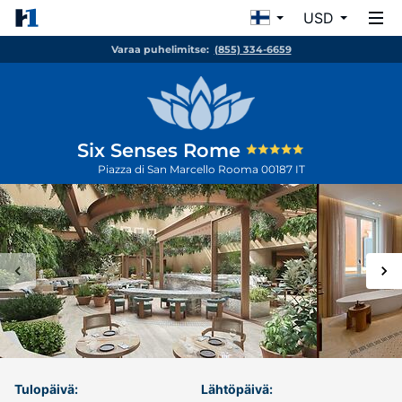
USD
Varaa puhelimitse:
(855) 334-6659
Six Senses Rome
Piazza di San Marcello
Rooma
00187
IT
Tulopäivä:
Lähtöpäivä: