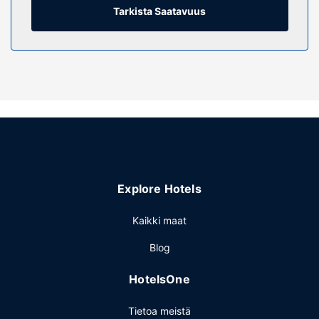
ilmainen langaton internetyhteys. Kylpyhuoneesta löytyy
Tarkista Saatavuus
syvä kylpyamme ja bidee.
Kiinteistön miellyttävyys
Voit rentoutua täyden palvelun kylpylässä, jonka
palveluihin sisältyvät muun muassa vartalohoidot ja
kasvohoidot. Paikan päällä on lisäksi höyrysauna sekä
ympäri vuorokauden auki oleva kuntokeskus. Tämän
hotellin palveluihin kuuluu muun muassa ilmainen langaton
internetyhteys, concierge-palvelut ja kampaamo.
Ravintola
Explore Hotels
Six Senses Rome tarjoaa asiakkailleen ravintolan. Baarissa
voit nauttia raikasta juotavaa. Maksullinen täysi aamiainen
Kaikki maat
tarjotaan päivittäin klo 7.00–11.00.
Muut mukavuudet
Blog
Käytössäsi on kuivapesula-/pesulapalvelut, ympäri
HotelsOne
vuorokauden auki oleva vastaanotto ja kielitaitoinen
henkilökunta.
Tietoa meistä