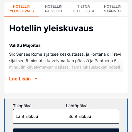
HOTELLIN
HOTELLIN
TIETOA
HOTELLIN
YLEISKUVAUS
PALVELUT
HOTELLISTA
SÄÄNNÖT
Hotellin yleiskuvaus
Valittu Majoitus
Six Senses Rome sijaitsee keskustassa, ja Fontana di Trevi
sijaitsee 5 minuutin kävelymatkan päässä ja Pantheon 5
minuutin kävelymatkan päässä. Tämä luksusluokan hotelli
sijaitsee 0,6 km:n päässä kohteesta Forum Romanum ja 1,3
Lue Lisää
km:n päässä kohteesta Espanjalaiset portaat (Piazza di
Spagna).
Huoneet
Kaikissa 96 huoneessa on ilmastointi, ilmaiset
Tulopäivä:
Lähtöpäivä:
minibaarituotteet sekä espressokoneet. Huoneiden
La 8 Elokuu
Su 9 Elokuu
memory foam -patjallisissa sängyissä on ylelliset
vuodevaatteet. Mukavuuksiin kuuluu 30-tuumainen
taulutelevisio ja satelliittikanavat. Käytössäsi on myös