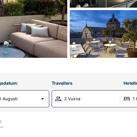
gsdatum:
Travellers
Hotel
 Augusti
2 Vuxna
1
n