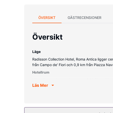
ÖVERSIKT
GÄSTRECENSIONER
Översikt
Läge
Radisson Collection Hotel, Roma Antica ligger ce
från Campo de' Fiori och 0,9 km från Piazza Nav
Hotellrum
Känn dig som hemma i ett av de 84 luftkondition
Läs Mer
bidéer och hårtorkar. På rummet finns telefon, 
Bekvämligheter på anläggningen
Här får du tillgång tilll ångbastu och kan njuta 
Restaurang