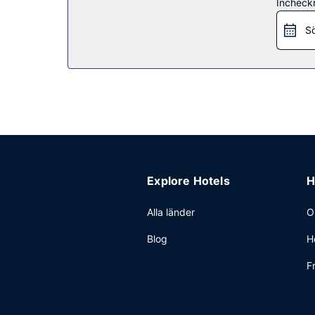
Incheck
Detta hotell har 2 restauranger. Koppla av med 
mellan 07.30 och 11.30 mot en avgift.
Sö
Övriga bekvämligheter
Gäster har tillgång till bland annat reception (öp
Explore Hotels
H
Alla länder
O
Blog
H
F