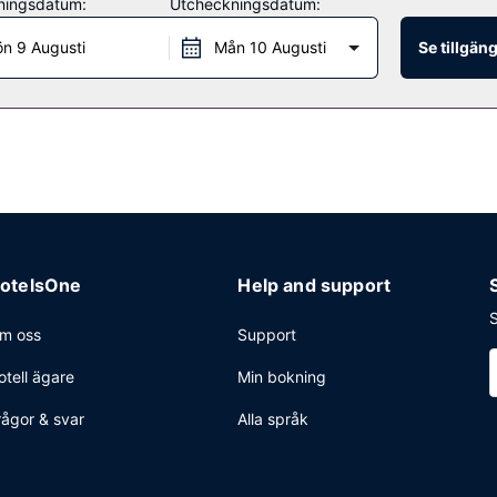
ningsdatum:
Utcheckningsdatum:
en drink på en av boendets 2 barer/lounger. Frukostbuffé serveras p
n 9 Augusti
Mån 10 Augusti
Se tillgän
pen dygnet runt), bagageförvaring och hiss. Flygtransfer tur/retur erb
otelsOne
Help and support
S
m oss
Support
otell ägare
Min bokning
rågor & svar
Alla språk