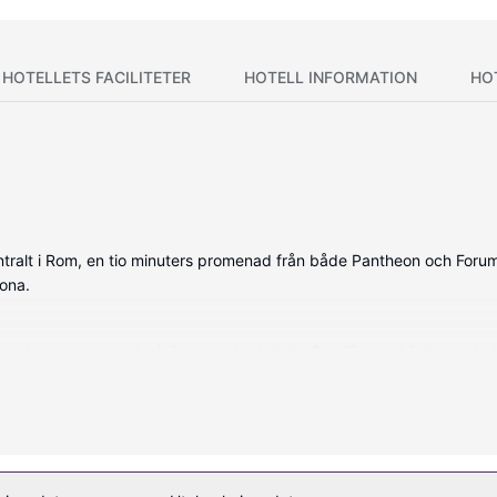
HOTELLETS FACILITETER
HOTELL INFORMATION
HO
ntralt i Rom, en tio minuters promenad från både Pantheon och Forum 
ona.
erade rummen med minibarer och platt-tv. Satellit-tv erbjuder under
laptopanpassade värdeförvaringsskåp och kaffe- och tebryggare.
av utsikten från takterrassen och trädgården. Boendet har även gratis 