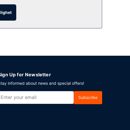
å vardagar mellan 07.00 och 10.30 och på helger
glighet
juds mot en avgift (tillgänglig dygnet runt).
Sign Up for Newsletter
tay informed about news and special offers!
Subscribe