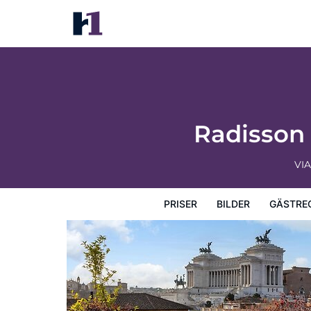
Radisson Collection Hotel, Roma Antica
Priser
Bilder
Gästrecensioner
Karta
Hotellets fa
Radisson 
VI
PRISER
BILDER
GÄSTRE