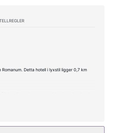
TELLREGLER
Romanum. Detta hotell i lyxstil ligger 0,7 km
hållning. Privat badrum med badkar eller dusch,
wi-fi, conciergetjänster och reception.