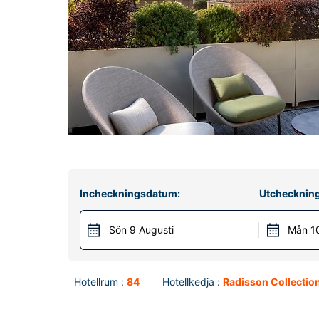
Incheckningsdatum:
Utchecknin
Sön 9 Augusti
Mån 10
Hotellrum :
84
Hotellkedja :
Radisson Collectio