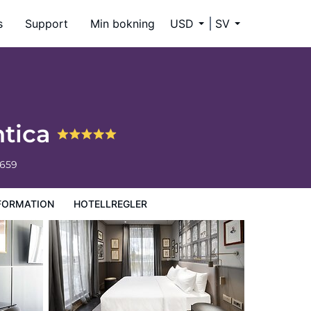
s
Support
Min bokning
USD
SV
ntica
6659
FORMATION
HOTELLREGLER