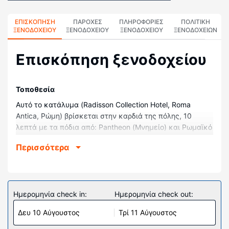
ΕΠΙΣΚΌΠΗΣΗ
ΠΑΡΟΧΕΣ
ΠΛΗΡΟΦΟΡΊΕΣ
ΠΟΛΙΤΙΚΗ
ΞΕΝΟΔΟΧΕΊΟΥ
ΞΕΝΟΔΟΧΕΙΟΥ
ΞΕΝΟΔΟΧΕΊΟΥ
ΞΕΝΟΔΟΧΕΊΩΝ
Επισκόπηση ξενοδοχείου
Τοποθεσία
Αυτό το κατάλυμα (Radisson Collection Hotel, Roma
Antica, Ρώμη) βρίσκεται στην καρδιά της πόλης, 10
λεπτά με τα πόδια από: Pantheon (Μνημείο) και Ρωμαϊκό
Φόρουμ. Αυτό το ξενοδοχείο πολυτελείας απέχει 0,7
Περισσότερα
χλμ. από: Campo de' Fiori και 0,9 χλμ. από: Πιάτσα
Ναβόνα.
Δωμάτια
Νιώστε σαν στο σπίτι σας σε ένα από τα 84
Ημερομηνία check in:
Ημερομηνία check out:
κλιματιζόμενα δωμάτια, όπου υπάρχουν μίνι μπαρ και
Δευ 10 Αύγουστος
Τρί 11 Αύγουστος
τηλεοράσεις με επίπεδη οθόνη. Για τη διασκέδασή σας
προσφέρεται τηλεόραση με δορυφορικά κανάλια. Τα