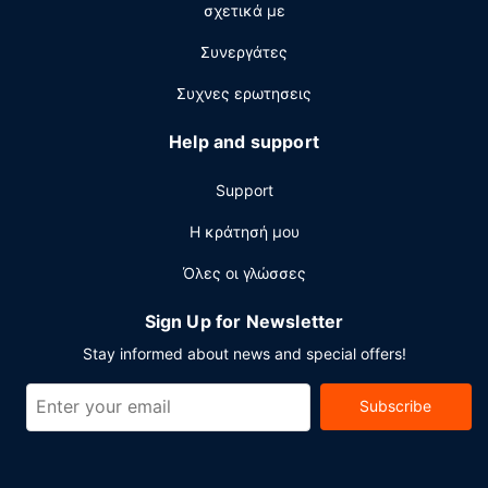
Άλλες παροχές
σχετικά με
Στις σημαντικές παροχές περιλαμβάνονται ρεσεψιόν
Συνεργάτες
όλο το 24ωρο, αποθήκευση αποσκευών και ένα
ασανσέρ. Το λεωφορειάκι για μεταφορά από και προς το
Συχνες ερωτησεις
αεροδρόμιο παρέχεται με επιπρόσθετη επιβάρυνση
(διαθέσιμο 24 ώρες το 24ωρο).
Help and support
Support
Η κράτησή μου
Όλες οι γλώσσες
Sign Up for Newsletter
Stay informed about news and special offers!
Subscribe