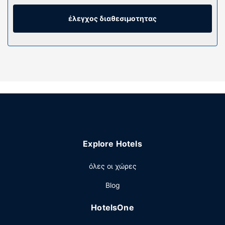
ιδιωτικά μπάνια με μπανιέρες ή ντους διαθέτουν
μπιντέδες και πιστολάκια μαλλιών. Οι παροχές
έλεγχος διαθεσιμοτητας
περιλαμβάνουν τηλέφωνα, καθώς επίσης
χρηματοκιβώτια που χωρούν λάπτοπ και βραστήρες για
καφέ/τσάι.
Παροχές καταλύματος
Επωφεληθείτε από τις ψυχαγωγικές δυνατότητες, όπως
χαμάμ ή απολαύστε τη θέα από τη βεράντα στο ρετιρέ
και τον κήπο. Οι επιπλέον παροχές σε αυτό το
ξενοδοχείο περιλαμβάνουν δωρεάν ασύρματο ίντερνετ,
υπηρεσίες concierge και αίθουσα δεξιώσεων.
Εστιατόριο
Explore Hotels
Ικανοποιήστε την όρεξή σας σε ένα από τα 2 εστιατόρια
όλες οι χώρες
που υπάρχουν σε αυτό το ξενοδοχείο. Χαλαρώστε με
ένα δροσιστικό ποτό σε ένα από τα 2 μπαρ/lounge. Με
Blog
επιπλέον χρέωση είναι διαθέσιμο πρωινό (σε μπουφέ)
τις καθημερινές μεταξύ 7:00 π.μ. - 10:30 π.μ. και τα
HotelsOne
σαββατοκύριακα μεταξύ 7:30 π.μ. - 11:30 π.μ..