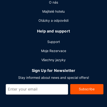
O nás
úschova zavazadel a výtah. Za příplatek je hostům
poskytována tato dopravní služba: kyvadlová doprava na
Majitelé hotelu
letiště (k dispozici nonstop).
Otázky a odpovědi
Help and support
Support
Moje Rezervace
Všechny jazyky
Sign Up for Newsletter
Stay informed about news and special offers!
Subscribe