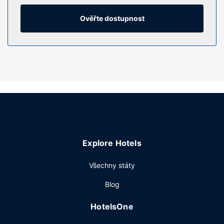
vysoušeč vlasů. Další užitečné vybavení a služby: telefon,
vestavěný trezor (s možností úschovy notebooku) a
Ověřte dostupnost
kávovar/čajovar.
Vybavení nemovitosti
Střešní terasa a zahrada poskytují skvělý výhled a k
dispozici je také parní sauna. Součástí vybavení jsou také
bezdrátový internet zdarma, rozšířené recepční služby a
salón pro recepce.
Restaurace
Dostanete-li hlad, bude vám v areálu tohoto hotelu k
dispozici celá řada možností stravování. Budete mít na
Explore Hotels
výber hned z 2 restaurací. Chcete-li si vychutnat svůj
oblíbený nápoj, budete mít k dispozici 2 bary / salonky. Za
Všechny státy
malý příplatek budete zváni na bufetovou snídani, která se
podává ve všední dny od 7:00 do 10:30 a o víkendu od
Blog
7:30 do 11:30.
Další vybavení
HotelsOne
Hostům jsou k dispozici recepce s nepřetržitým provozem,