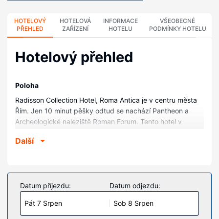
HOTELOVÝ
HOTELOVÁ
INFORMACE
VŠEOBECNÉ
PŘEHLED
ZAŘÍZENÍ
HOTELU
PODMÍNKY HOTELU
Hotelový přehled
Poloha
Radisson Collection Hotel, Roma Antica je v centru města
Řím. Jen 10 minut pěšky odtud se nachází Pantheon a
Archeologické naleziště Roman Forum. Tento hotel v
přepychovém stylu se nachází 0,7 km od Campo de' Fiori
Další
a 0,9 km od Náměstí Piazza Navona.
Pokoje
V jednom z 84 klimatizovaných pokojů, k jejichž vybavení
patří minibar a televize s plochou obrazovkou, se budete
Datum příjezdu:
Datum odjezdu:
cítit jako doma. Televize, která nabízí satelitní kanály, vám
Pát 7 Srpen
Sob 8 Srpen
zajistí dobrou zábavu. Soukromé koupelny nabízí
vybavení, jehož součástí jsou vana či sprcha, bidet a