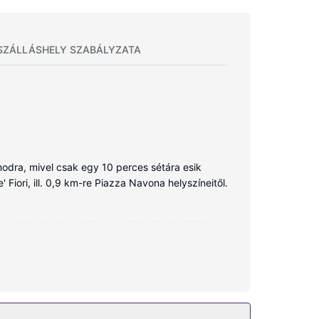
SZÁLLÁSHELY SZABÁLYZATA
modra, mivel csak egy 10 perces sétára esik
Fiori, ill. 0,9 km-re Piazza Navona helyszíneitől.
 található. A szobákban található televíziókon
, melyekben van fürdőkád vagy zuhanyzó is)
p számára ideális széfek és kávé-/teafőzők is.
icsit aktívabb időtöltésre vágyik, akkor vegye
zolgáltatásai között szerepelnek a következők: