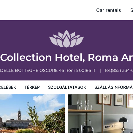
Car rentals
S
olgáltatások
Szállásinformáció
A szálláshely szabályzata
Collection Hotel, Roma A
 DELLE BOTTEGHE OSCURE 46
Róma
00186
IT
Tel.
(855) 334-
KELÉSEK
TÉRKÉP
SZOLGÁLTATÁSOK
SZÁLLÁSINFORMÁ