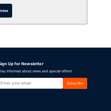
érése
 lévő 2 bár/társalgó egyikében. Svédasztalos
tt.
i transzfer (éjjel-nappal) felár ellenében vehető
Sign Up for Newsletter
tay informed about news and special offers!
Subscribe