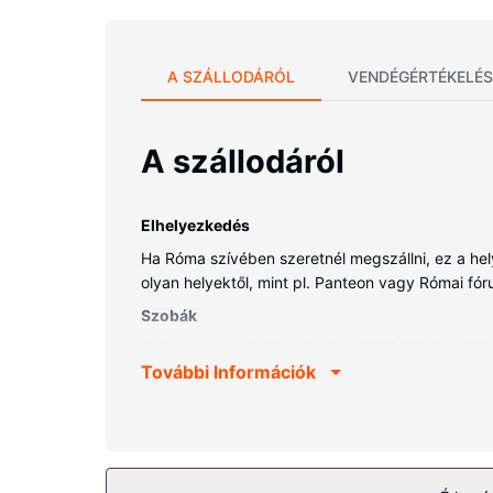
A SZÁLLODÁRÓL
VENDÉGÉRTÉKELÉS
A szállodáról
Elhelyezkedés
Ha Róma szívében szeretnél megszállni, ez a hely
olyan helyektől, mint pl. Panteon vagy Római fóru
Szobák
Helyezze magát kényelembe a(z) 84 légkondicioná
További Információk
nézhető műholdas csatornák kínálata a vendégek
felszerelései közé tartozik bidé és hajszárító. A
Az ingatlanhoz tartozó felszereltség
Hogy tejesen ellazuljon és kikapcsoljon, gyönyörk
igénybe a helyszíni szabadidős szolgáltatásokat 