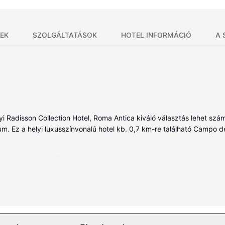
EK
SZOLGÁLTATÁSOK
HOTEL INFORMÁCIÓ
A 
i Radisson Collection Hotel, Roma Antica kiváló választás lehet szá
m. Ez a helyi luxusszínvonalú hotel kb. 0,7 km-re található Campo de' 
lt szoba egyikében, melyekben minibár és síkképernyős televízió is
 kikapcsolódását szolgálja. A(z) privát fürdőszoba (kizárólag azok
 kényelmi felszerelések és szolgáltatások közé tartozik telefon, lapto
ödjön a(z) tetőterasz és a(z) kert nyújtotta kilátásban. Ha viszont k
és létesítményeket, mint például a(z) gőzfürdő. A hotel kiegészítő s