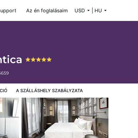
upport
Az én foglalásaim
USD
HU
ntica
6659
CIÓ
A SZÁLLÁSHELY SZABÁLYZATA