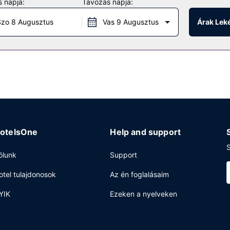
 napja:
Távozás napja:
s rendezvényterem.
zo 8 Augusztus
Vas 9 Augusztus
Árak Lek
évő 2 étterem egyikébe. Lazítson egy frissítő itallal a szálláshelyen
0 és 10:30 között, ill. hétvégente felár ellenében 7:30 és 11:30 közö
poggyászok tárolása lehetséges és lift is igénybe vehető. Retúr reptér
otelsOne
Help and support
S
ólunk
Support
otel tulajdonosok
Az én foglalásaim
YIK
Ezeken a nyelveken