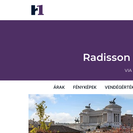
Radisson Collection Hotel, Roma Antica
Árak
Fényképek
Vendégértékelések
Térkép
Sz
Radisson 
VIA
ÁRAK
FÉNYKÉPEK
VENDÉGÉRTÉ