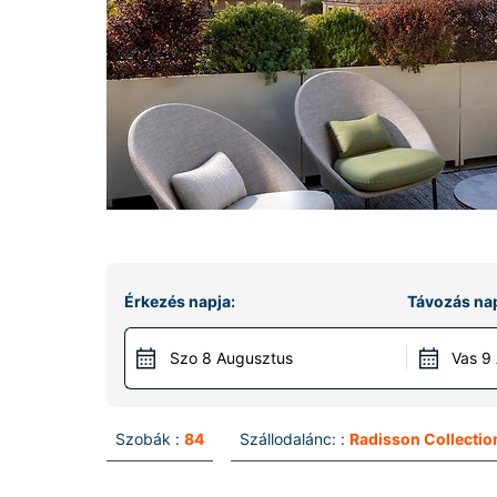
Érkezés napja:
Távozás nap
Szo 8 Augusztus
Vas 9
Szobák :
84
Szállodalánc: :
Radisson Collectio