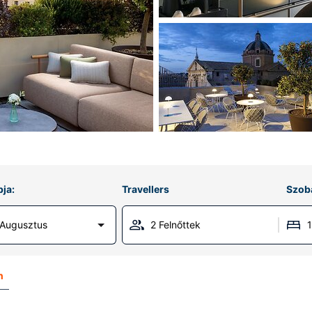
ja:
Travellers
Szob
 Augusztus
2 Felnőttek
n