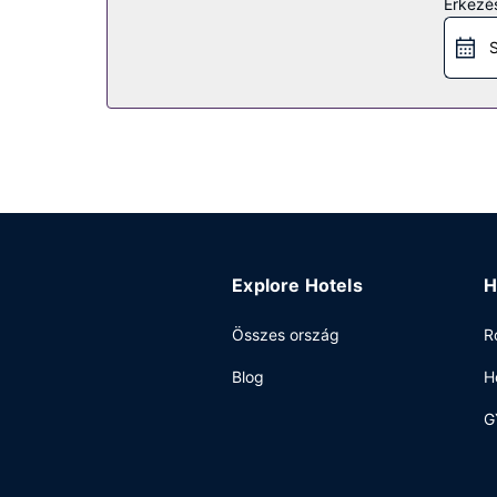
Érkezés
ingyenes wifihozzáférés, concierge szolgálat é
S
Étterem
Ha megéhezik látogasson el a(z) hotel területén l
kínálat reggelit szolgálnak fel hétköznapokon 7:0
Egyéb felszereltség
A szálláshelyen 24 órában nyitva tartó recepció, 
igénybe.
Explore Hotels
H
Összes ország
R
Blog
H
G