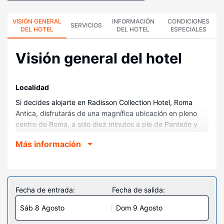
VISIÓN GENERAL
INFORMACIÓN
CONDICIONES
SERVICIOS
DEL HOTEL
DEL HOTEL
ESPECIALES
Visión general del hotel
Localidad
Si decides alojarte en Radisson Collection Hotel, Roma
Antica, disfrutarás de una magnífica ubicación en pleno
centro de Roma, a solo diez minutos a pie de Panteón y
Foro romano. Además, este hotel de lujo se encuentra a
Más información
0,7 km de Campo de' Fiori y a 0,9 km de Piazza Navona.
Habitaciones
Te sentirás como en tu propia casa en cualquiera de las 84
habitaciones con aire acondicionado, minibar y televisión
Fecha de entrada:
Fecha de salida:
de pantalla plana. Para los momentos de ocio, tienes una
Sáb 8 Agosto
Dom 9 Agosto
por satélite. El baño privado con bañera o ducha está
provisto de bidés y secadores de pelo. Entre las