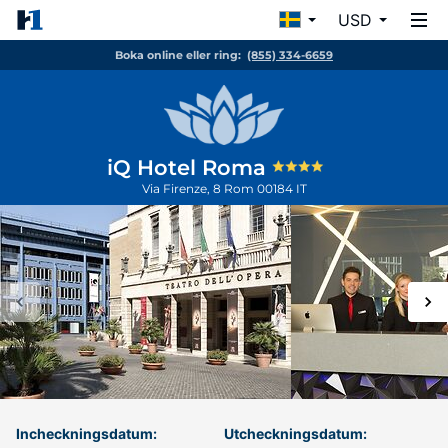
USD
Boka online eller ring:
(855) 334-6659
iQ Hotel Roma
Via Firenze, 8
Rom
00184
IT
Incheckningsdatum:
Utcheckningsdatum: