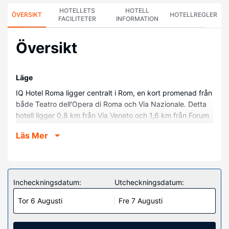
HOTELLETS
HOTELL
ÖVERSIKT
HOTELLREGLER
FACILITETER
INFORMATION
Översikt
Läge
IQ Hotel Roma ligger centralt i Rom, en kort promenad från
både Teatro dell'Opera di Roma och Via Nazionale. Detta
hotell ligger 0,8 km från Via Veneto och 1,6 km från Forum
Romanum.
Läs Mer
Hotellrum
Känn dig som hemma i ett av de 87 rummen med kylskåp
och smart-tv. Sängen har memory foam-madrass och
duntäcken. Gratis wi-fi gör att du kan hålla dig
Incheckningsdatum:
Utcheckningsdatum:
uppkopplad, och digital-tv erbjuder underhållning. Privat
Tor 6 Augusti
Fre 7 Augusti
badrum med gratis toalettartiklar och bidéer.
Bekvämligheter på anläggningen