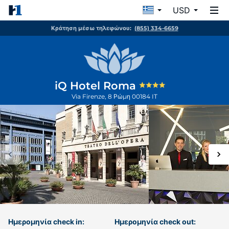
USD
Κράτηση μέσω τηλεφώνου:
(855) 334-6659
iQ Hotel Roma
Via Firenze, 8
Ρώμη
00184
IT
Ημερομηνία check in:
Ημερομηνία check out: