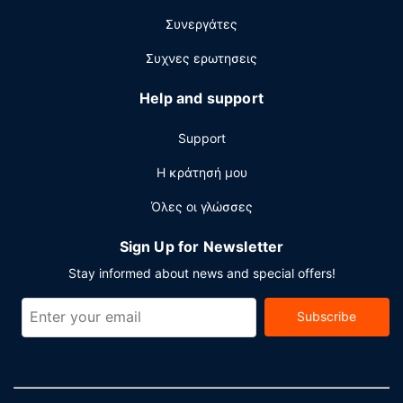
Άλλες παροχές
Συνεργάτες
Στις σημαντικές παροχές περιλαμβάνονται
Συχνες ερωτησεις
επιχειρηματικό κέντρο που λειτουργεί 24 ώρες το
24ωρο, υπηρεσία ενοικίασης λιμουζίνας ή αυτοκινήτου
Help and support
και υπηρεσίες στεγνοκαθαριστηρίου/πλυντηρίων. Με
επιπλέον χρέωση παρέχεται λεωφορειάκι για την
Support
αποβάθρα του κρουαζιερόπλοιου.
Η κράτησή μου
Όλες οι γλώσσες
Sign Up for Newsletter
Stay informed about news and special offers!
Subscribe