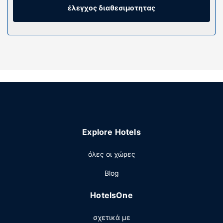
για τη διασκέδασή σας ψηφιακά κανάλια. Τα ιδιωτικά
έλεγχος διαθεσιμοτητας
μπάνια διαθέτουν δωρεάν προϊόντα προσωπικής
περιποίησης και μπιντέδες.
Παροχές καταλύματος
Μην παραλείψετε να δοκιμάσετε τις ψυχαγωγικές
δραστηριότητες που προσφέρονται, όπως μπανιέρα
υδρομασάζ, σάουνα και γυμναστήριο. Σε αυτό το
ξενοδοχείο θα βρείτε επίσης δωρεάν ασύρματο
ίντερνετ, υπηρεσίες concierge και κοινόχρηστο σαλόνι.
Οι επισκέπτες μπορούν να πάνε στα κοντινά μαγαζιά με
το λεωφορειάκι (επιπλέον χρέωση).
Explore Hotels
Εστιατόριο
όλες οι χώρες
Αν θέλετε να απολαύσετε ιταλική κουζίνα, μπορείτε να
δοκιμάσετε τις σπεσιαλιτέ του La Fata Ignorante
Blog
(εστιατόριο) που σερβίρει βραδινό. Επίσης, θα βρείτε
σνακ σε μια καφετέρια. Ξεδιψάστε με το αγαπημένο σας
HotelsOne
ποτό στο μπαρ/lounge. Με επιπλέον χρέωση είναι
διαθέσιμο πρωινό (σε μπουφέ) καθημερινά μεταξύ 7:00
σχετικά με
π.μ. - 10:30 π.μ..