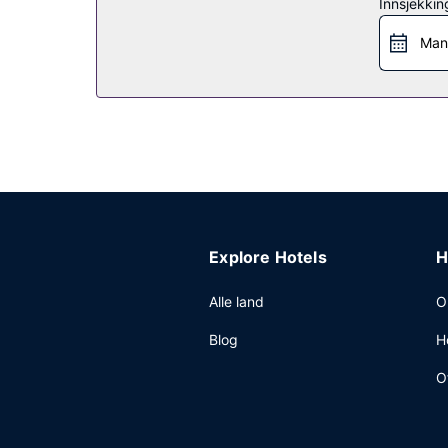
Restaurant
Innsjekkin
Spis middag på La Fata Ignorante, en restaurant s
Man
du kan slukke tørsten med din yndlingsdrink. Frokos
Andre fasiliteter
Gjester har tilgang til blant annet et døgnåpent fo
cruiseskipterminalen mot et tillegg.
Explore Hotels
H
Alle land
O
Blog
H
O