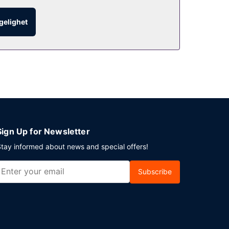
bite i på kafeen. Stedet har en bar/lounge hvor
ngelighet
er. Gjestene tilbys transport til
Sign Up for Newsletter
tay informed about news and special offers!
Subscribe