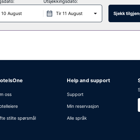
gsdato:
Utsjekkingsdato:
om spesialiserer seg på italienske retter. Du kan også få noe lett å 
 10 August
Tir 11 August
Sjekk tilgje
tbuffé tilbys daglig fra kl. 07.00 til kl. 10.30 mot et tillegg.
rretningssenter, limousin-/privatbiltjenester og renseri-/vaskeritjenest
otelsOne
Help and support
S
m oss
Support
otelleiere
Min reservasjon
fte stilte spørsmål
Alle språk