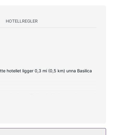
HOTELLREGLER
te hotellet ligger 0,3 mi (0,5 km) unna Basilica
s og dundyner. Du kan holde deg oppdatert med
inkludert) og bideer.
t), concierge-tjenester og felles oppholdsrom. Det