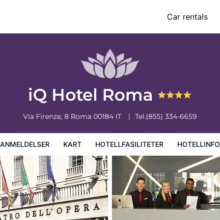
Car rentals
iteter
Hotellinformasjon
Hotellregler
iQ Hotel Roma
Via Firenze, 8
Roma
00184
IT
Tel.
(855) 334-6659
EANMELDELSER
KART
HOTELLFASILITETER
HOTELLINF