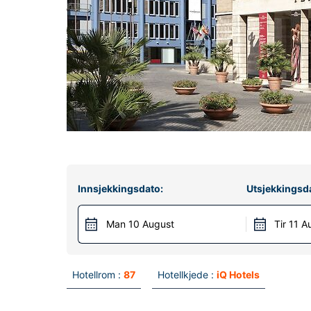
Innsjekkingsdato:
Utsjekkingsd
Man 10 August
Tir 11 A
Hotellrom :
87
Hotellkjede :
iQ Hotels