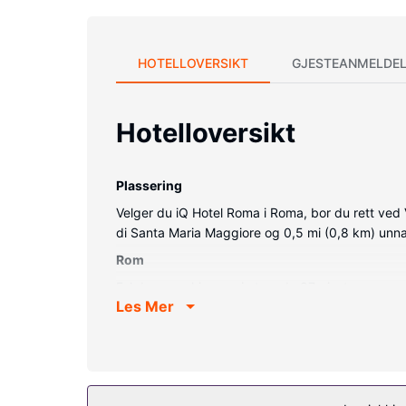
HOTELLOVERSIKT
GJESTEANMELDEL
Hotelloversikt
Plassering
Velger du iQ Hotel Roma i Roma, bor du rett ved V
di Santa Maria Maggiore og 0,5 mi (0,8 km) unna
Rom
Føl deg som hjemme i et av de 87 gjesterommen
Les Mer
wi-fi (inkludert) på rommet, og underholdningen e
Fasiliteter på eiendommen
Nyt rekreasjonsfasiliteter som et boblebad, en ba
enkelt å komme seg til butikkene i nærheten med 