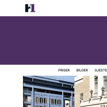
iQ Hotel Roma
Priser
Bilder
Gjesteanmeldelser
Kart
Hotellfasil
PRISER
BILDER
GJEST