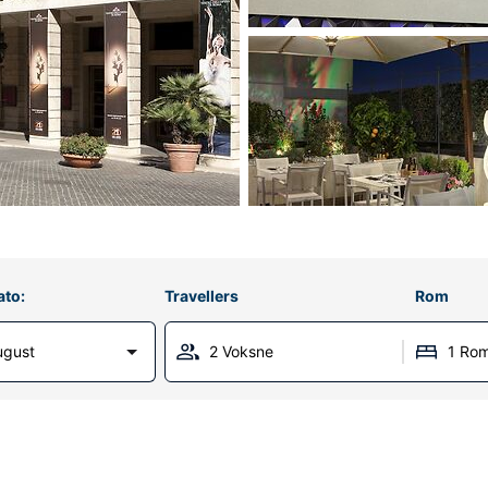
ato:
Travellers
Rom
ugust
2 Voksne
1 Ro