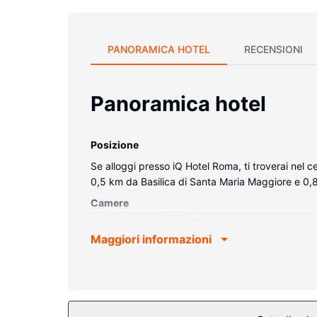
PANORAMICA HOTEL
RECENSIONI
Panoramica hotel
Posizione
Se alloggi presso iQ Hotel Roma, ti troverai nel 
0,5 km da Basilica di Santa Maria Maggiore e 0,
Camere
Rilassati in una delle 87 camere della struttura,
Maggiori informazioni
Wi-Fi gratuito ti consente di restare in contatto 
di set di cortesia gratuiti e bidet.
Attrattive della proprietà
Approfitta dei servizi ricreativi disponibili, che 
di concierge e un'area soggiorno in comune. Gli o