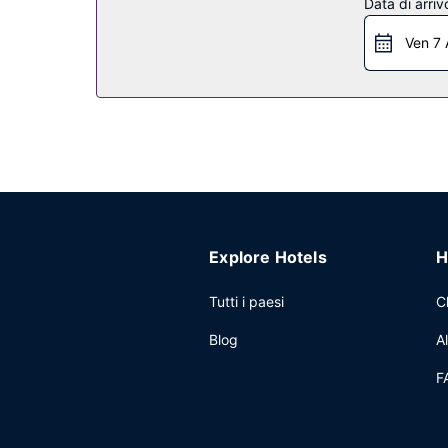
Data di arriv
Ristorante
Ven 7 
Per la cena, visita La Fata Ignorante, un ristorant
preferito! Presso questa struttura troverai un bar
Altre attrattive
Potrai usufruire di un business center aperto 24 o
delle navi da crociera è disponibile a pagamento
Explore Hotels
H
Tutti i paesi
C
Blog
A
F