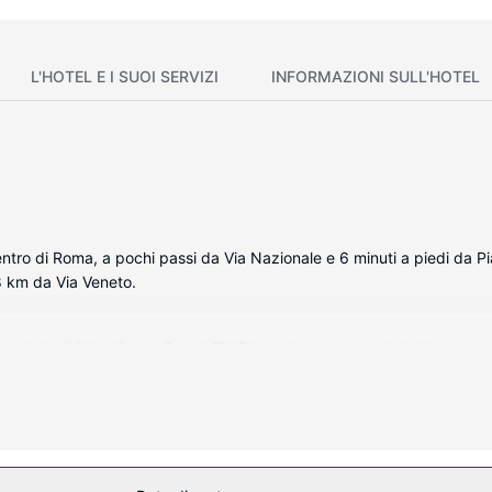
L'HOTEL E I SUOI SERVIZI
INFORMAZIONI SULL'HOTEL
centro di Roma, a pochi passi da Via Nazionale e 6 minuti a piedi da P
8 km da Via Veneto.
 complete di frigorifero e Smart TV. Riposati su un comodo letto con m
con il mondo, mentre la TV con canali in digitale è l'ideale per conced
includono una vasca idromassaggio, una sauna e una palestra. Questo hot
spiti potranno raggiungere i vicini negozi con la navetta (a pagamen