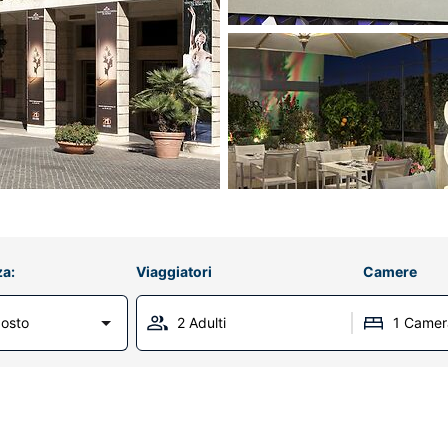
za:
Viaggiatori
Camere
osto
2 Adulti
1 Camer