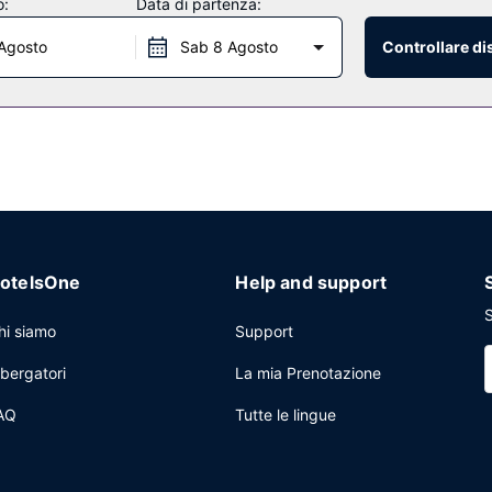
o:
Data di partenza:
Agosto
Sab 8 Agosto
Controllare di
e specializzato in cucina italiana. al bar/caffetteria troverai un'ampia 
/lounge. La colazione a buffet è disponibile a pagamento tutti i giorni
re su 24, servizio auto o limousine e un pratico servizio di lavanderi
.
otelsOne
Help and support
S
hi siamo
Support
lbergatori
La mia Prenotazione
AQ
Tutte le lingue