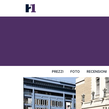
iQ Hotel Roma
Prezzi
Foto
Recensioni
Mappa
L'hotel e i suoi s
PREZZI
FOTO
RECENSIONI