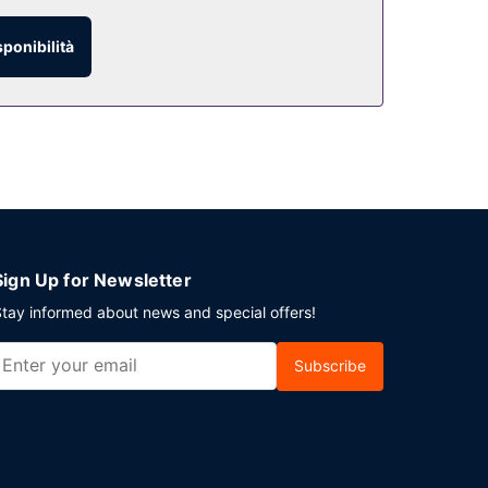
sponibilità
scelta di snack. Dissetati con il tuo drink
 dalle ore 07:00 alle ore 10:30.
a e lavaggio a secco. Una navetta per il terminal
Sign Up for Newsletter
tay informed about news and special offers!
Subscribe