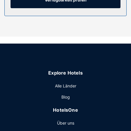
Ausstattung der Anlage
Nimm dir die Zeit, um folgende Einrichtungen zu nutzen:
Whirlpool, Sauna und Fitnessmöglichkeiten. Dieses Hotel
bietet auch kostenloses WLAN, ein Concierge-Service und
ein Gemeinschaftswohnzimmer. Die Geschäfte in der
Umgebung erreichst du mit dem Shuttle (gegen Gebühr).
Restaurant
Deinen Durst kannst du an der Bar/Lounge stillen. Gegen
Gebühr wird täglich von 07:00 Uhr bis 10:30 Uhr ein
Frühstücksbuffet angeboten.
Explore Hotels
Sonstige Einrichtungen
Zum Angebot gehören ein rund um die Uhr geöffnetes
Alle Länder
Businesscenter, ein Limousinenservice und ein
Blog
Textilreinigungsservice. Ein Shuttle zum
Kreuzfahrtschiffterminal ist verfügbar (gegen Gebühr).
HotelsOne
Über uns