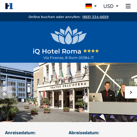
USD
Online buchen oder anrufen:
(855) 334-6659
iQ Hotel Roma
Via Firenze, 8
Rom
00184
IT
Anreisedatum:
Abreisedatum: