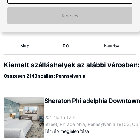
Keresés
Map
POI
Nearby
Kiemelt szálláshelyek az alábbi városban
Összesen 2143 szállás: Pennsylvania
Sheraton Philadelphia Downtow
201 North 17th
Street, Philadelphia, Pennsylvania 19103, US
Térkép megjelenítése