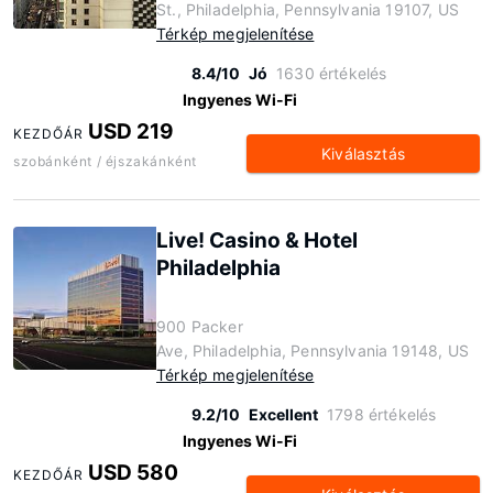
St., Philadelphia, Pennsylvania 19107, US
Térkép megjelenítése
8.4/10
Jó
1630 értékelés
Ingyenes Wi-Fi
USD 219
KEZDŐÁR
Kiválasztás
szobánként / éjszakánként
Live! Casino & Hotel
Philadelphia
900 Packer
Ave, Philadelphia, Pennsylvania 19148, US
Térkép megjelenítése
9.2/10
Excellent
1798 értékelés
Ingyenes Wi-Fi
USD 580
KEZDŐÁR