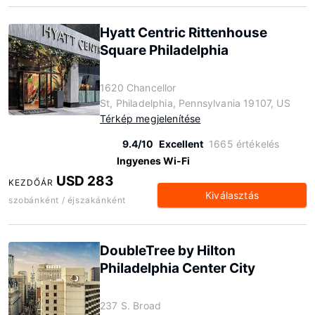
Hyatt Centric Rittenhouse
Square Philadelphia
1620 Chancellor
St, Philadelphia, Pennsylvania 19107, US
Térkép megjelenítése
9.4/10
Excellent
1665 értékelés
Ingyenes Wi-Fi
USD 283
KEZDŐÁR
Kiválasztás
szobánként / éjszakánként
DoubleTree by Hilton
Philadelphia Center City
237 S. Broad