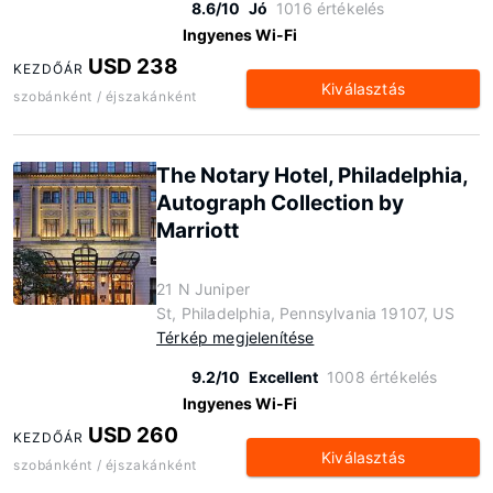
8.6/10
Jó
1016 értékelés
Ingyenes Wi-Fi
USD 238
KEZDŐÁR
Kiválasztás
szobánként / éjszakánként
The Notary Hotel, Philadelphia,
Autograph Collection by
Marriott
21 N Juniper
St, Philadelphia, Pennsylvania 19107, US
Térkép megjelenítése
9.2/10
Excellent
1008 értékelés
Ingyenes Wi-Fi
USD 260
KEZDŐÁR
Kiválasztás
szobánként / éjszakánként