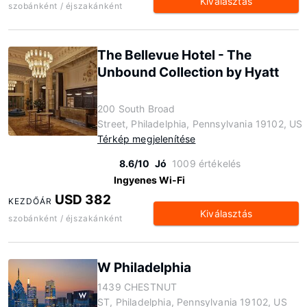
Kiválasztás
szobánként / éjszakánként
The Bellevue Hotel - The
Unbound Collection by Hyatt
200 South Broad
Street, Philadelphia, Pennsylvania 19102, US
Térkép megjelenítése
8.6/10
Jó
1009 értékelés
Ingyenes Wi-Fi
USD 382
KEZDŐÁR
Kiválasztás
szobánként / éjszakánként
W Philadelphia
1439 CHESTNUT
ST, Philadelphia, Pennsylvania 19102, US