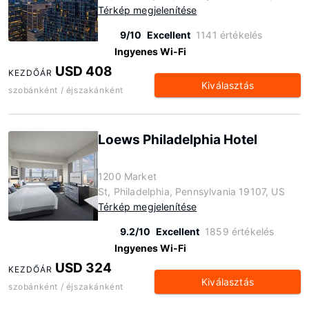
Térkép megjelenítése
9/10
Excellent
1141 értékelés
Ingyenes Wi-Fi
USD 408
KEZDŐÁR
Kiválasztás
szobánként / éjszakánként
Loews Philadelphia Hotel
1200 Market
St, Philadelphia, Pennsylvania 19107, US
Térkép megjelenítése
9.2/10
Excellent
1859 értékelés
Ingyenes Wi-Fi
USD 324
KEZDŐÁR
Kiválasztás
szobánként / éjszakánként