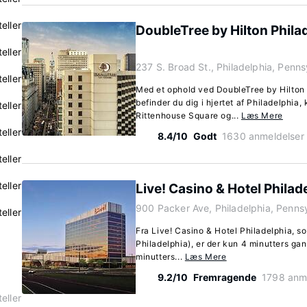
eller
DoubleTree by Hilton Phila
eller
237 S. Broad St., Philadelphia, Penn
eller
Med et ophold ved DoubleTree by Hilton 
befinder du dig i hjertet af Philadelphia,
eller
Rittenhouse Square og...
Læs Mere
eller
8.4/10
Godt
1630 anmeldelser
eller
eller
Live! Casino & Hotel Philad
900 Packer Ave, Philadelphia, Penns
eller
Fra Live! Casino & Hotel Philadelphia, so
Philadelphia), er der kun 4 minutters gan
minutters...
Læs Mere
9.2/10
Fremragende
1798 anm
eller