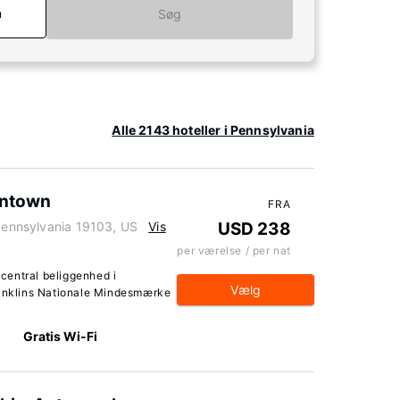
n
Søg
Alle 2143 hoteller i Pennsylvania
wntown
FRA
 Pennsylvania 19103, US
Vis
USD 238
per værelse / per nat
central beliggenhed i
Vælg
ranklins Nationale Mindesmærke
Gratis Wi-Fi