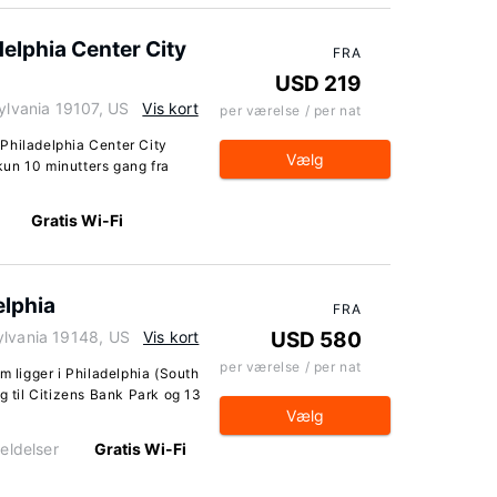
delphia Center City
FRA
USD 219
sylvania 19107, US
Vis kort
per værelse / per nat
Philadelphia Center City
Vælg
 kun 10 minutters gang fra
Gratis Wi-Fi
elphia
FRA
ylvania 19148, US
Vis kort
USD 580
per værelse / per nat
m ligger i Philadelphia (South
g til Citizens Bank Park og 13
Vælg
eldelser
Gratis Wi-Fi