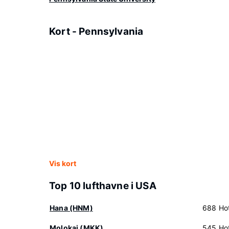
Kort - Pennsylvania
Vis kort
Top 10 lufthavne i USA
Hana (HNM)
688 Hot
Molokai (MKK)
545 Hot