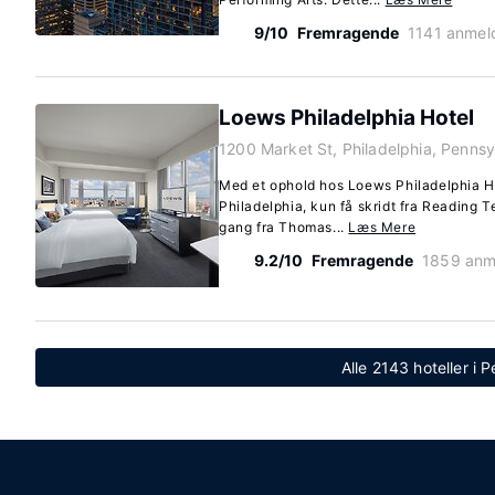
9/10
Fremragende
1141 anmel
Loews Philadelphia Hotel
1200 Market St, Philadelphia, Pennsy
Med et ophold hos Loews Philadelphia Ho
Philadelphia, kun få skridt fra Reading 
gang fra Thomas...
Læs Mere
9.2/10
Fremragende
1859 anm
Alle 2143 hoteller i 