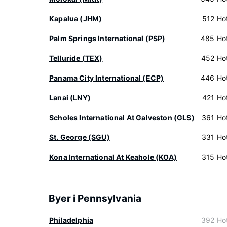
Kapalua (JHM)
512 Hot
Palm Springs International (PSP)
485 Hot
Telluride (TEX)
452 Hot
Panama City International (ECP)
446 Hot
Lanai (LNY)
421 Hot
Scholes International At Galveston (GLS)
361 Hot
St. George (SGU)
331 Hot
Kona International At Keahole (KOA)
315 Hot
Byer i Pennsylvania
Philadelphia
392 Hot