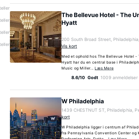
eller
The Bellevue Hotel - The U
eller
Hyatt
eller
200 South Broad Street, Philadelphi
eller
Vis kort
Med et ophold hos The Bellevue Hotel -
Hyatt har du en central base i Philadelph
Music og Miller...
Læs Mere
8.6/10
Godt
1009 anmeldelser
W Philadelphia
1439 CHESTNUT ST, Philadelphia, P
kort
W Philadelphia ligger i centrum af Phila
fra Pennsylvania Convention Center og 
Performing Arts. Dette...
Læs Mere