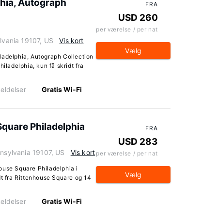
phia, Autograph
FRA
USD 260
per værelse / per nat
ylvania 19107, US
Vis kort
Vælg
ladelphia, Autograph Collection
iladelphia, kun få skridt fra
eldelser
Gratis Wi-Fi
Square Philadelphia
FRA
USD 283
nnsylvania 19107, US
Vis kort
per værelse / per nat
ouse Square Philadelphia i
Vælg
dt fra Rittenhouse Square og 14
eldelser
Gratis Wi-Fi