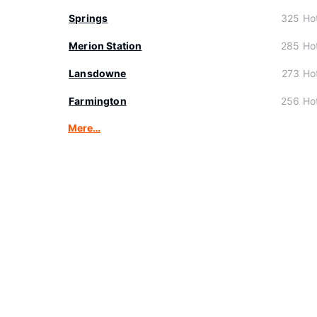
Springs
325 Hot
Merion Station
285 Hot
Lansdowne
273 Hot
Farmington
256 Hot
Mere…