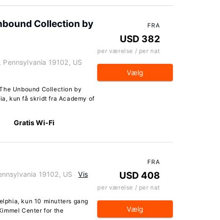
nbound Collection by
FRA
USD 382
per værelse / per nat
a, Pennsylvania 19102, US
Vælg
 The Unbound Collection by
ia, kun få skridt fra Academy of
Gratis Wi-Fi
FRA
ennsylvania 19102, US
Vis
USD 408
per værelse / per nat
delphia, kun 10 minutters gang
Vælg
Kimmel Center for the