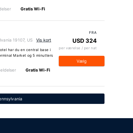
delser
Gratis Wi-Fi
FRA
lvania 19107, US
Vis kort
USD 324
per værelse / per nat
tel har du en central base i
Terminal Market og 5 minutters
Vælg
eldelser
Gratis Wi-Fi
Pennsylvania