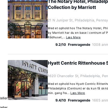
The Notary Hotel, Philadel
Collection by Marriott
21 N Juniper St, Philadelphia, Penns
Med et ophold hos The Notary Hotel, Phi
by Marriott har du en base i centrum af Ph
Rådhuset,...
Læs Mere
9.2/10
Fremragende
1008 anm
Hyatt Centric Rittenhouse 
1620 Chancellor St, Philadelphia, Pe
Med et ophold hos Hyatt Centric Rittenh
Philadelphia (Centrum) er du kun få skri
min. gang fra...
Læs Mere
eller
9.4/10
Fremragende
1665 anm
eller