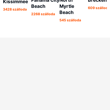
Panama City
North
Breckenr
Kissimmee
Beach
Myrtle
609 szálloda
3428 szálloda
Beach
2268 szálloda
545 szálloda