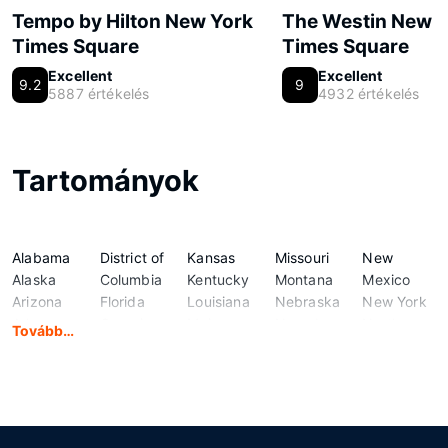
Tempo by Hilton New York
The Westin New Y
Times Square
Times Square
Excellent
Excellent
9.2
9
5887 értékelés
4932 értékelés
Tartományok
Alabama
District of
Kansas
Missouri
New
Alaska
Columbia
Kentucky
Montana
Mexico
Arizona
Florida
Louisiana
Nebraska
New York
Arkansas
Georgia
Maine
Nevada
North
Tovább…
California
Hawaii
Maryland
New
Carolina
Colorado
Idaho
Massachusetts
Hampshire
North
Connecticut
Illinois
Michigan
New
Dakota
Delaware
Indiana
Minnesota
Jersey
Ohio
Iowa
Mississippi
Oklahoma