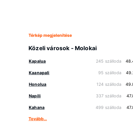
Térkép megjelenítése
Közeli városok - Molokai
Kapalua
245 szálloda
48.
Kaanapali
95 szálloda
49.
Honolua
124 szálloda
49.
Napili
337 szálloda
47
Kahana
499 szálloda
47
Tovább…