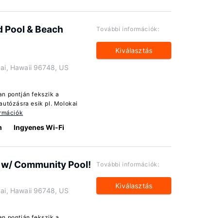
 Pool & Beach
További információk:
Kiválasztás
i, Hawaii 96748, US
an pontján fekszik a
autózásra esik pl. Molokai
ormációk
m
Ingyenes Wi-Fi
 w/ Community Pool!
További információk:
Kiválasztás
i, Hawaii 96748, US
an pontján fekszik a