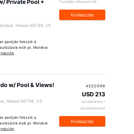
/ Private Pool +
További információk:
Kiválasztás
kakai, Hawaii 96748, US
an pontján fekszik a
autózásra esik pl. Molokai
ormációk
do w/ Pool & Views!
KEZDŐÁR
USD 213
i, Hawaii 96748, US
szobánként /
éjszakánként
an pontján fekszik a
Kiválasztás
autózásra esik pl. Molokai
ormációk