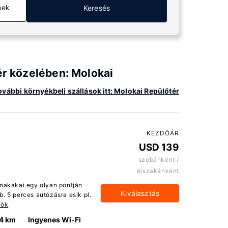
mek
Keresés
ér közelében: Molokai
ovábbi környékbeli szállások itt: Molokai Repülőtér
KEZDŐÁR
USD 139
szobánként /
éjszakánként
unakakai egy olyan pontján
Kiválasztás
. 5 perces autózásra esik pl.
iók
.4 km
Ingyenes Wi-Fi