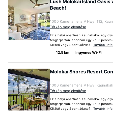
Lush Molokai Island Oasis w
Beach!
1000 Kamehameha V Hwy, 112, Kauna
Térkép megjelenítése
Ez a helyi apartman Kaunakakai egy oly
tengerparton, ahonnan egy kb. 5 perces 
Kikötő vagy Szent József...
További Inf
12.5 km
Ingyenes Wi-Fi
Molokai Shores Resort Con
1000 Kamehameha V Hwy, Kaunakaka
Térkép megjelenítése
Ez a helyi apartman Kaunakakai egy oly
tengerparton, ahonnan egy kb. 5 perces 
Kikötő vagy Szent József...
További Inf