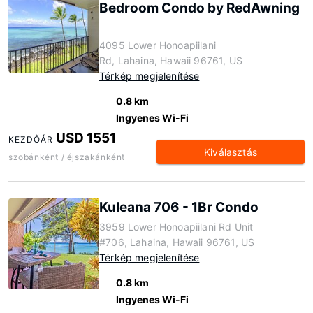
Bedroom Condo by RedAwning
4095 Lower Honoapiilani
Rd, Lahaina, Hawaii 96761, US
Térkép megjelenítése
0.8 km
Ingyenes Wi-Fi
USD 1551
KEZDŐÁR
Kiválasztás
szobánként / éjszakánként
Kuleana 706 - 1Br Condo
3959 Lower Honoapiilani Rd Unit
#706, Lahaina, Hawaii 96761, US
Térkép megjelenítése
0.8 km
Ingyenes Wi-Fi