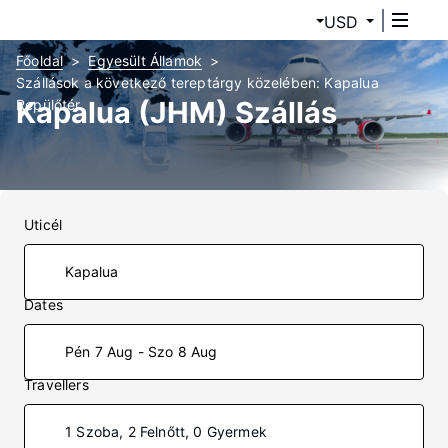
USD
Főoldal
Egyesült Államok
Szállások a következő tereptárgy közelében: Kapalua
Kapalua (JHM) Szállás
Repülőtér
Uticél
Dates
Pén 7 Aug - Szo 8 Aug
Travellers
1 Szoba, 2 Felnőtt, 0 Gyermek