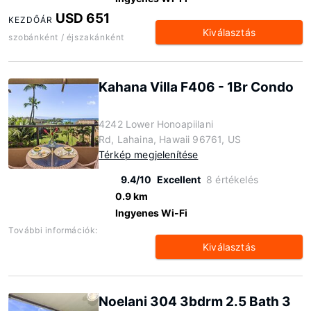
USD 651
KEZDŐÁR
Kiválasztás
szobánként / éjszakánként
Kahana Villa F406 - 1Br Condo
4242 Lower Honoapiilani
Rd, Lahaina, Hawaii 96761, US
Térkép megjelenítése
9.4/10
Excellent
8 értékelés
0.9 km
Ingyenes Wi-Fi
További információk:
Kiválasztás
Noelani 304 3bdrm 2.5 Bath 3