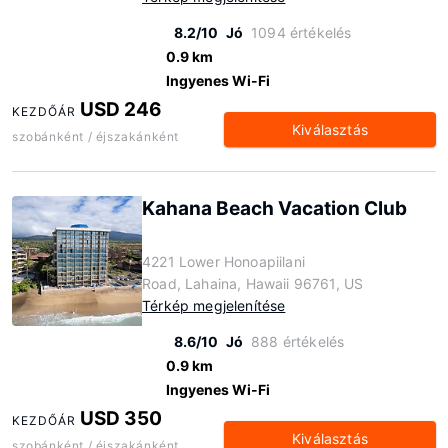
8.2/10
Jó
1094 értékelés
0.9 km
Ingyenes Wi-Fi
USD 246
KEZDŐÁR
Kiválasztás
szobánként / éjszakánként
Kahana Beach Vacation Club
4221 Lower Honoapiilani
Road, Lahaina, Hawaii 96761, US
Térkép megjelenítése
8.6/10
Jó
888 értékelés
0.9 km
Ingyenes Wi-Fi
USD 350
KEZDŐÁR
Kiválasztás
szobánként / éjszakánként