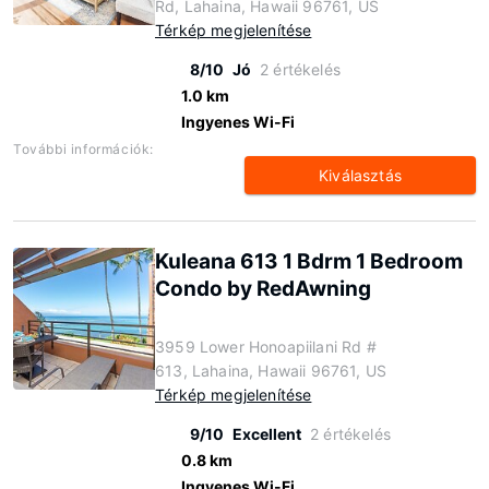
Rd, Lahaina, Hawaii 96761, US
Térkép megjelenítése
8/10
Jó
2 értékelés
1.0 km
Ingyenes Wi-Fi
További információk:
Kiválasztás
Kuleana 613 1 Bdrm 1 Bedroom
Condo by RedAwning
3959 Lower Honoapiilani Rd #
613, Lahaina, Hawaii 96761, US
Térkép megjelenítése
9/10
Excellent
2 értékelés
0.8 km
Ingyenes Wi-Fi