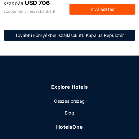
USD 706
KEZDŐÁR
Kiválasztás
szobánként / éjszakánként
További környékbeli szállások itt: Kapalua Repülőtér
Explore Hotels
Összes ország
Blog
HotelsOne