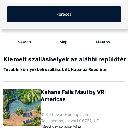
Keresés
Search
Map
Nearby
Kiemelt szálláshelyek az alábbi repülőté
További környékbeli szállások itt: Kapalua Repülőtér
Kahana Falls Maui by VRI
Americas
4260 Lower Honoapiilani
Rd, Lahaina, Hawaii 96761, US
Térkép megjelenítése