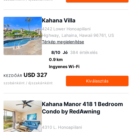
Kahana Villa
4242 Lower Honoapiilani
Highway, Lahaina, Hawaii 96761, US
Térkép megjelenítése
8/10
Jó
384 értékelés
0.9 km
Ingyenes Wi-Fi
USD 327
KEZDŐÁR
Kiválasztás
szobánként / éjszakánként
Kahana Manor 418 1 Bedroom
Condo by RedAwning
4310 L. Honoapiilani