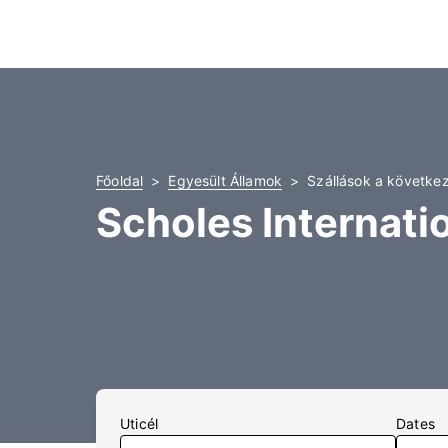
Főoldal
Egyesült Államok
Szállások a következ
Scholes Internati
Uticél
Dates