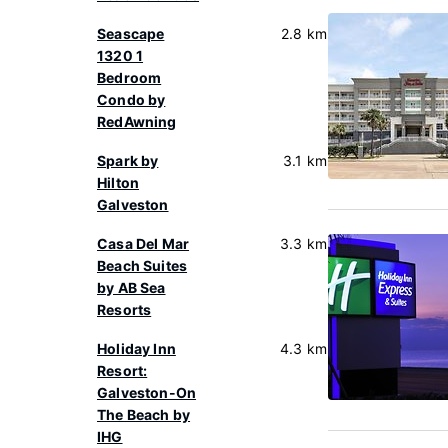
Seascape
2.8 km
1320 1
Bedroom
Condo by
RedAwning
Spark by
3.1 km
Hilton
Galveston
Casa Del Mar
3.3 km
Beach Suites
by AB Sea
Resorts
Holiday Inn
4.3 km
Resort:
Galveston-On
The Beach by
IHG