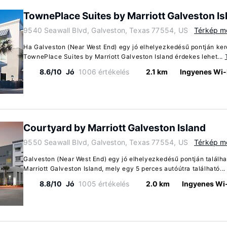
TownePlace Suites by Marriott Galveston Is
9540 Seawall Blvd, Galveston, Texas 77554, US
Térkép me
Ha Galveston (Near West End) egy jó elhelyezkedésű pontján keres
TownePlace Suites by Marriott Galveston Island érdekes lehet...
8.6/10
Jó
1006 értékelés
2.1 km
Ingyenes Wi-
Courtyard by Marriott Galveston Island
9550 Seawall Blvd, Galveston, Texas 77554, US
Térkép me
Galveston (Near West End) egy jó elhelyezkedésű pontján találha
Marriott Galveston Island, mely egy 5 perces autóútra található..
8.8/10
Jó
1005 értékelés
2.0 km
Ingyenes Wi-