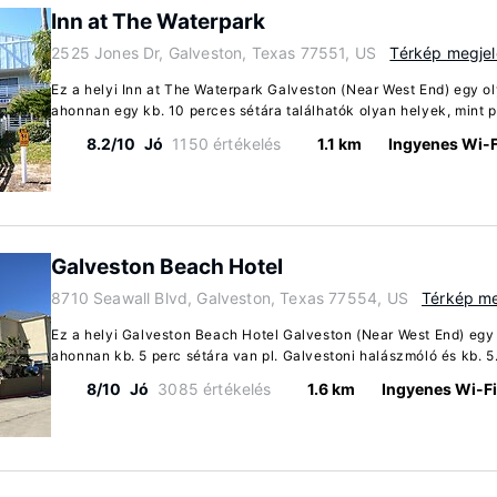
Inn at The Waterpark
2525 Jones Dr, Galveston, Texas 77551, US
Térkép megjel
Ez a helyi Inn at The Waterpark Galveston (Near West End) egy o
ahonnan egy kb. 10 perces sétára találhatók olyan helyek, mint pl
8.2/10
Jó
1150 értékelés
1.1 km
Ingyenes Wi-F
Galveston Beach Hotel
8710 Seawall Blvd, Galveston, Texas 77554, US
Térkép me
Ez a helyi Galveston Beach Hotel Galveston (Near West End) egy 
ahonnan kb. 5 perc sétára van pl. Galvestoni halászmóló és kb. 5.
8/10
Jó
3085 értékelés
1.6 km
Ingyenes Wi-Fi