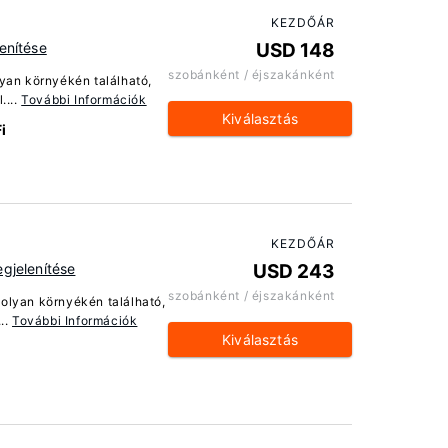
KEZDŐÁR
enítése
USD 148
szobánként / éjszakánként
lyan környékén található,
....
További Információk
Kiválasztás
i
KEZDŐÁR
gjelenítése
USD 243
szobánként / éjszakánként
olyan környékén található,
..
További Információk
Kiválasztás