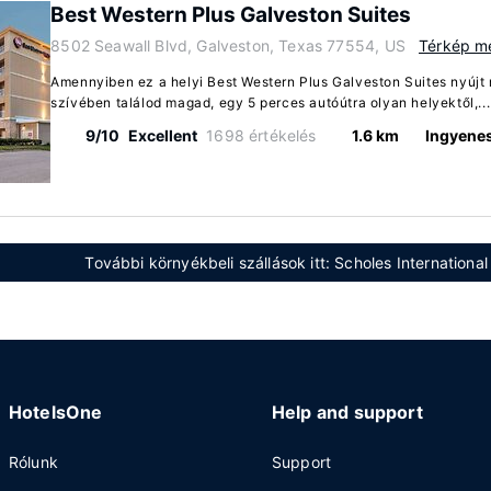
Best Western Plus Galveston Suites
8502 Seawall Blvd, Galveston, Texas 77554, US
Térkép me
Amennyiben ez a helyi Best Western Plus Galveston Suites nyújt 
szívében találod magad, egy 5 perces autóútra olyan helyektől,..
9/10
Excellent
1698 értékelés
1.6 km
Ingyenes
További környékbeli szállások itt: Scholes Internationa
HotelsOne
Help and support
Rólunk
Support