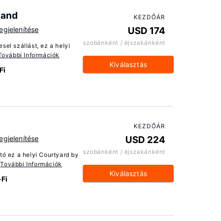
land
KEZDŐÁR
gjelenítése
USD 174
szobánként / éjszakánként
el szállást, ez a helyi
További Információk
Kiválasztás
Fi
KEZDŐÁR
gjelenítése
USD 224
szobánként / éjszakánként
tó ez a helyi Courtyard by
.
További Információk
Kiválasztás
Fi