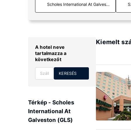
S
Kiemelt szá
A hotel neve
tartalmazza a
következőt
KERESÉS
Térkép - Scholes
International At
Galveston (GLS)