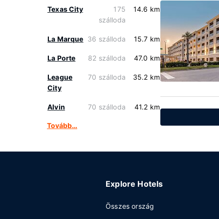
Texas City
175
14.6 km
szálloda
La Marque
36 szálloda
15.7 km
La Porte
82 szálloda
47.0 km
League
70 szálloda
35.2 km
City
Alvin
70 szálloda
41.2 km
Tovább…
Explore Hotels
Összes ország