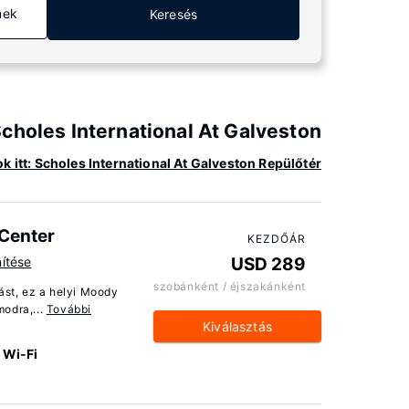
mek
Keresés
Scholes International At Galveston
k itt: Scholes International At Galveston Repülőtér
Center
KEZDŐÁR
ítése
USD 289
szobánként / éjszakánként
ást, ez a helyi Moody
odra,...
További
Kiválasztás
 Wi-Fi