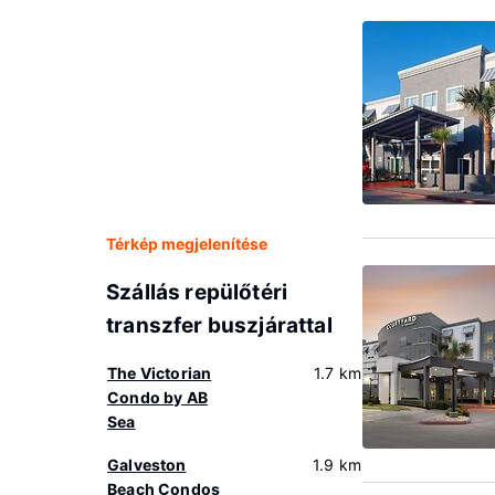
Térkép megjelenítése
Szállás repülőtéri
transzfer buszjárattal
The Victorian
1.7 km
Condo by AB
Sea
Galveston
1.9 km
Beach Condos