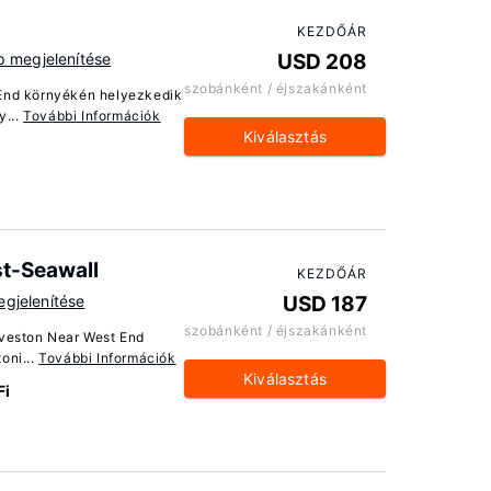
KEZDŐÁR
p megjelenítése
USD 208
szobánként / éjszakánként
 End környékén helyezkedik
y...
További Információk
Kiválasztás
st-Seawall
KEZDŐÁR
gjelenítése
USD 187
szobánként / éjszakánként
lveston Near West End
oni...
További Információk
Kiválasztás
Fi