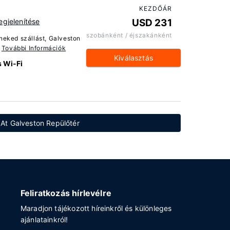
KEZDŐÁR
gjelenítése
USD 231
szobánként / éjszakánként
neked szállást, Galveston
.
További Információk
Kiválasztás
 Wi-Fi
l At Galveston Repülőtér
Feliratkozás hírlevélre
Maradjon tájékozott híreinkről és különleges
ajánlatainkról!