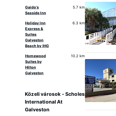
Gaido's
5.7 km
Seaside Inn
Holiday Inn
6.3 km
Express &
Suites
Galveston
Beach by IHG
Homewood
10.2 km
Suites by
Hilton
Galveston
Közeli városok - Scholes
International At
Galveston