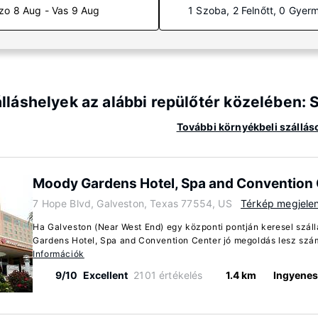
zo 8 Aug - Vas 9 Aug
1 Szoba, 2 Felnőtt, 0 Gyer
lláshelyek az alábbi repülőtér közelében: 
További környékbeli szálláso
Moody Gardens Hotel, Spa and Convention 
7 Hope Blvd, Galveston, Texas 77554, US
Térkép megjelen
Ha Galveston (Near West End) egy központi pontján keresel száll
Gardens Hotel, Spa and Convention Center jó megoldás lesz szám
Információk
9/10
Excellent
2101 értékelés
1.4 km
Ingyenes