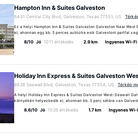
Hampton Inn & Suites Galveston
6431 Central City Blvd, Galveston, Texas 77551, US
Térké
Ez a helyi Hampton Inn & Suites Galveston Galveston Near West
el, ahonnan egy kb. 5 perces autóútra esik Galvestoni partfal vag
8/10
Jó
1011 értékelés
2.9 km
Ingyenes Wi-Fi
Holiday Inn Express & Suites Galveston We
8628 Seawall Blvd, Galveston, Texas 77554, US
Térkép me
A helyi Holiday Inn Express & Suites Galveston West-Seawall Ga
környékén helyezkedik el, ahonnan kb. 5 perc sétára van Galvest
8.6/10
Jó
1026 értékelés
1.7 km
Ingyenes Wi-