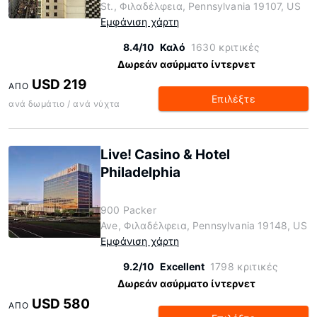
St., Φιλαδέλφεια, Pennsylvania 19107, US
Εμφάνιση χάρτη
8.4/10
Καλό
1630 κριτικές
Δωρεάν ασύρματο ίντερνετ
USD 219
ΑΠΌ
Επιλέξτε
ανά δωμάτιο / ανά νύχτα
Live! Casino & Hotel
Philadelphia
900 Packer
Ave, Φιλαδέλφεια, Pennsylvania 19148, US
Εμφάνιση χάρτη
9.2/10
Excellent
1798 κριτικές
Δωρεάν ασύρματο ίντερνετ
USD 580
ΑΠΌ