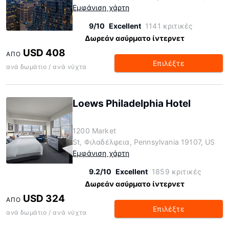
Εμφάνιση χάρτη
9/10
Excellent
1141 κριτικές
Δωρεάν ασύρματο ίντερνετ
USD 408
ΑΠΌ
Επιλέξτε
ανά δωμάτιο / ανά νύχτα
Loews Philadelphia Hotel
1200 Market
St, Φιλαδέλφεια, Pennsylvania 19107, US
Εμφάνιση χάρτη
9.2/10
Excellent
1859 κριτικές
Δωρεάν ασύρματο ίντερνετ
USD 324
ΑΠΌ
Επιλέξτε
ανά δωμάτιο / ανά νύχτα