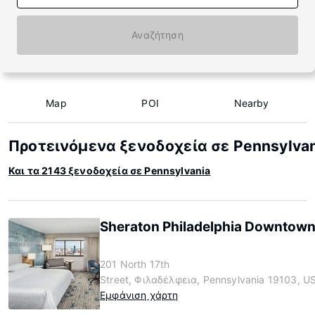
Αναζήτηση
Map
POI
Nearby
Προτεινόμενα ξενοδοχεία σε Pennsylva
Και τα 2143 ξενοδοχεία σε Pennsylvania
Sheraton Philadelphia Downtow
201 North 17th
Street, Φιλαδέλφεια, Pennsylvania 19103, U
Εμφάνιση χάρτη