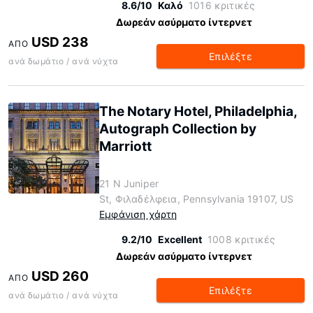
8.6/10
Καλό
1016 κριτικές
Δωρεάν ασύρματο ίντερνετ
USD 238
ΑΠΌ
Επιλέξτε
ανά δωμάτιο / ανά νύχτα
The Notary Hotel, Philadelphia,
Autograph Collection by
Marriott
21 N Juniper
St, Φιλαδέλφεια, Pennsylvania 19107, US
Εμφάνιση χάρτη
9.2/10
Excellent
1008 κριτικές
Δωρεάν ασύρματο ίντερνετ
USD 260
ΑΠΌ
Επιλέξτε
ανά δωμάτιο / ανά νύχτα