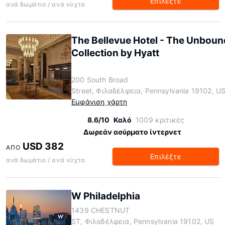
Επιλέξτε
ανά δωμάτιο / ανά νύχτα
The Bellevue Hotel - The Unboun
Collection by Hyatt
200 South Broad
Street, Φιλαδέλφεια, Pennsylvania 19102, U
Εμφάνιση χάρτη
8.6/10
Καλό
1009 κριτικές
Δωρεάν ασύρματο ίντερνετ
USD 382
ΑΠΌ
Επιλέξτε
ανά δωμάτιο / ανά νύχτα
W Philadelphia
1439 CHESTNUT
ST, Φιλαδέλφεια, Pennsylvania 19102, US