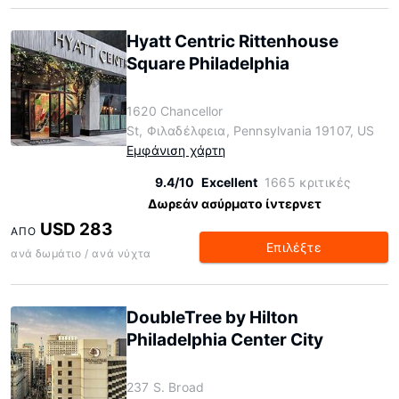
Hyatt Centric Rittenhouse
Square Philadelphia
1620 Chancellor
St, Φιλαδέλφεια, Pennsylvania 19107, US
Εμφάνιση χάρτη
9.4/10
Excellent
1665 κριτικές
Δωρεάν ασύρματο ίντερνετ
USD 283
ΑΠΌ
Επιλέξτε
ανά δωμάτιο / ανά νύχτα
DoubleTree by Hilton
Philadelphia Center City
237 S. Broad