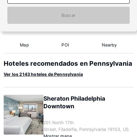
Buscar
Map
POI
Nearby
Hoteles recomendados en Pennsylvania
Ver los 2143 hoteles de Pennsylvania
Sheraton Philadelphia
Downtown
201 North 17th
Street, Filadelfia, Pennsylvania 19103, US
Mostrar mapa