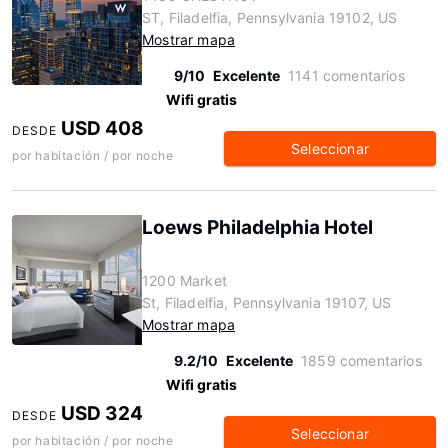
ST, Filadelfia, Pennsylvania 19102, US
Mostrar mapa
9/10
Excelente
1141 comentarios
Wifi gratis
USD 408
DESDE
Seleccionar
por habitación / por noche
Loews Philadelphia Hotel
1200 Market
St, Filadelfia, Pennsylvania 19107, US
Mostrar mapa
9.2/10
Excelente
1859 comentarios
Wifi gratis
USD 324
DESDE
Seleccionar
por habitación / por noche