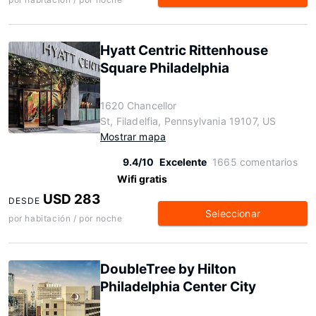
Hyatt Centric Rittenhouse
Square Philadelphia
1620 Chancellor
St, Filadelfia, Pennsylvania 19107, US
Mostrar mapa
9.4/10
Excelente
1665 comentarios
Wifi gratis
USD 283
DESDE
Seleccionar
por habitación / por noche
DoubleTree by Hilton
Philadelphia Center City