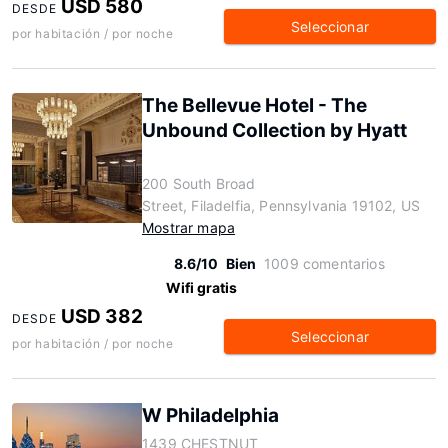
USD 580
DESDE
Seleccionar
por habitación / por noche
The Bellevue Hotel - The
Unbound Collection by Hyatt
200 South Broad
Street, Filadelfia, Pennsylvania 19102, US
Mostrar mapa
8.6/10
Bien
1009 comentarios
Wifi gratis
USD 382
DESDE
Seleccionar
por habitación / por noche
W Philadelphia
1439 CHESTNUT