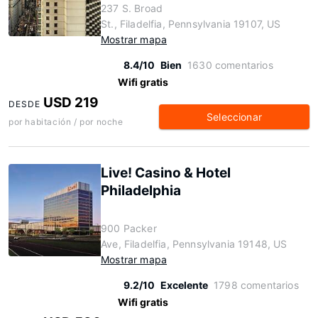
237 S. Broad
St., Filadelfia, Pennsylvania 19107, US
Mostrar mapa
8.4/10
Bien
1630 comentarios
Wifi gratis
USD 219
DESDE
Seleccionar
por habitación / por noche
Live! Casino & Hotel
Philadelphia
900 Packer
Ave, Filadelfia, Pennsylvania 19148, US
Mostrar mapa
9.2/10
Excelente
1798 comentarios
Wifi gratis