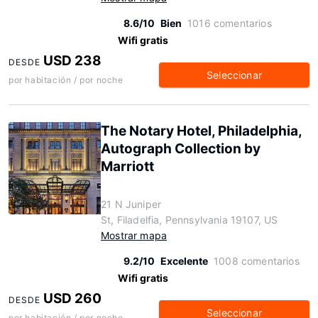
8.6/10
Bien
1016 comentarios
Wifi gratis
USD 238
DESDE
Seleccionar
por habitación / por noche
The Notary Hotel, Philadelphia,
Autograph Collection by
Marriott
21 N Juniper
St, Filadelfia, Pennsylvania 19107, US
Mostrar mapa
9.2/10
Excelente
1008 comentarios
Wifi gratis
USD 260
DESDE
Seleccionar
por habitación / por noche