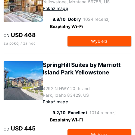
Yellowstone, Montana 59758, US
Pokaż mapę
8.8/10
Dobry
1024 recenzji
Bezpłatny Wi-Fi
USD 468
OD
Wybierz
za pokój / za noc
SpringHill Suites by Marriott
Island Park Yellowstone
4292 N HWY 20, Island
Park, Idaho 83429, US
Pokaż mapę
9.2/10
Excellent
1014 recenzji
Bezpłatny Wi-Fi
USD 445
OD
Wybierz