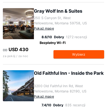
Gray Wolf Inn & Suites
250 S Canyon St, West
Yellowstone, Montana 59758, US
Pokaż mapę
8.6/10
Dobry
1272 recenzji
Bezpłatny Wi-Fi
USD 430
OD
Wybierz
za pokój / za noc
Old Faithful Inn - Inside the Park
3200 Old Faithful Inn Rd, West
Yellowstone, Montana 82190, US
Pokaż mapę
7.4/10
Dobry
835 recenzji