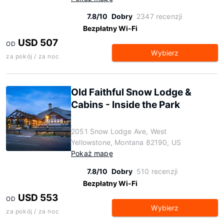
7.8/10
Dobry
2347 recenzji
Bezpłatny Wi-Fi
USD 507
OD
Wybierz
za pokój / za noc
Old Faithful Snow Lodge &
Cabins - Inside the Park
2051 Snow Lodge Ave, West
Yellowstone, Montana 82190, US
Pokaż mapę
7.8/10
Dobry
510 recenzji
Bezpłatny Wi-Fi
USD 553
OD
Wybierz
za pokój / za noc