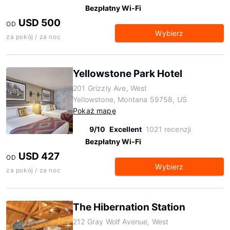
Bezpłatny Wi-Fi
USD 500
OD
Wybierz
za pokój / za noc
Yellowstone Park Hotel
201 Grizzly Ave, West
Yellowstone, Montana 59758, US
Pokaż mapę
9/10
Excellent
1021 recenzji
Bezpłatny Wi-Fi
USD 427
OD
Wybierz
za pokój / za noc
The Hibernation Station
212 Gray Wolf Avenue, West