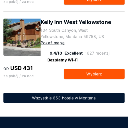
za pokój / za noc
Kelly Inn West Yellowstone
104 South Canyon, West
Yellowstone, Montana 59758, US
Pokaż mapę
9.4/10
Excellent
1627 recenzji
Bezpłatny Wi-Fi
USD 431
OD
Wybierz
za pokój / za noc
Wszystkie 653 hotele w Montana