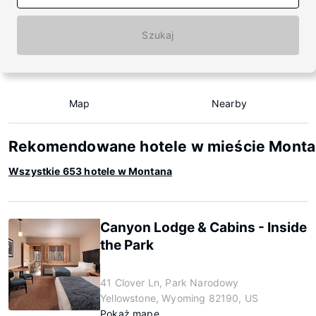
Szukaj
Map
Nearby
Rekomendowane hotele w mieście Mont
Wszystkie 653 hotele w Montana
Canyon Lodge & Cabins - Inside
the Park
41 Clover Ln, Park Narodowy
Yellowstone, Wyoming 82190, US
Pokaż mapę