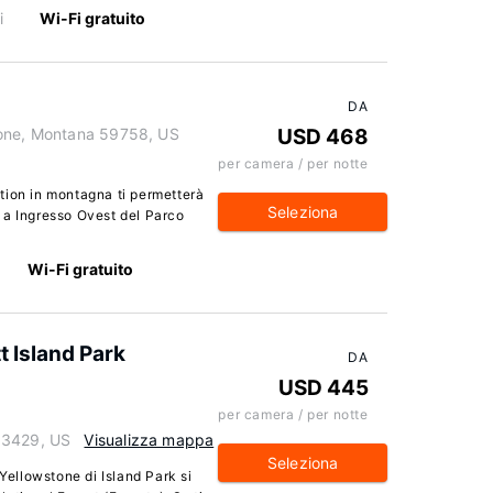
i
Wi-Fi gratuito
DA
tone, Montana 59758, US
USD 468
per camera / per notte
tion in montagna ti permetterà
Seleziona
ti a Ingresso Ovest del Parco
Wi-Fi gratuito
t Island Park
DA
USD 445
per camera / per notte
83429, US
Visualizza mappa
Seleziona
 Yellowstone di Island Park si