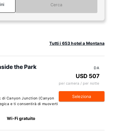
ini
Cerca
Tutti i 653 hotel a Montana
side the Park
DA
USD 507
per camera / per notte
Seleziona
k di Canyon Junction (Canyon
egica e ti consentirà di muoverti
Wi-Fi gratuito