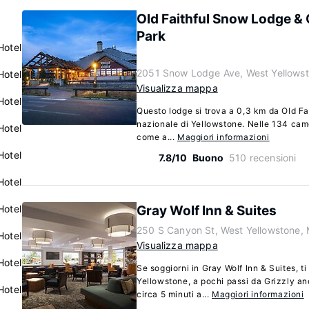
Old Faithful Snow Lodge & 
Park
Hotel
2051 Snow Lodge Ave, West Yellows
Hotel
Visualizza mappa
Hotel
Questo lodge si trova a 0,3 km da Old Fa
nazionale di Yellowstone. Nelle 134 camer
Hotel
come a...
Maggiori informazioni
Hotel
7.8/10
Buono
510 recensioni
Hotel
Hotel
Gray Wolf Inn & Suites
250 S Canyon St, West Yellowstone,
Hotel
Visualizza mappa
Hotel
Se soggiorni in Gray Wolf Inn & Suites, ti
Yellowstone, a pochi passi da Grizzly a
Hotel
circa 5 minuti a...
Maggiori informazioni