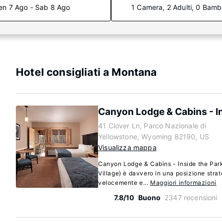
en 7 Ago - Sab 8 Ago
1 Camera, 2 Adulti, 0 Bamb
Hotel consigliati a Montana
Canyon Lodge & Cabins - In
41 Clover Ln, Parco Nazionale di
Yellowstone, Wyoming 82190, US
Visualizza mappa
Canyon Lodge & Cabins - Inside the Par
Village) è davvero in una posizione strat
velocemente e...
Maggiori informazioni
7.8/10
Buono
2347 recensioni