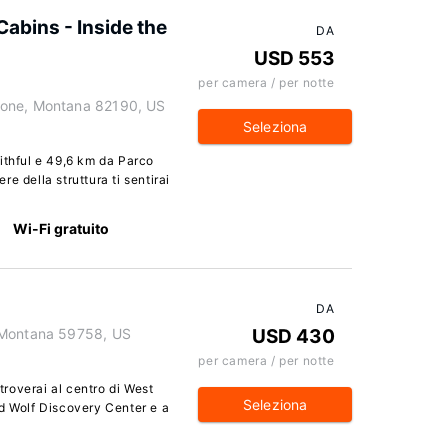
Cabins - Inside the
DA
USD 553
per camera / per notte
tone, Montana 82190, US
Seleziona
ithful e 49,6 km da Parco
e della struttura ti sentirai
Wi-Fi gratuito
DA
 Montana 59758, US
USD 430
per camera / per notte
 troverai al centro di West
Seleziona
nd Wolf Discovery Center e a