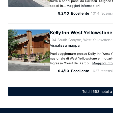
trova a pochi passi da Caribou-Targhee N
sposti in...
Maggiori informazioni
9.2/10
Eccellente
1014 recensi
Kelly Inn West Yellowstone
104 South Canyon, West Yellowston
Visualizza mappa
Puoi soggiornare presso Kelly Inn West 
nazionale di West Yellowstone e in quart
Ingresso Ovest del Parco...
Maggiori inf
9.4/10
Eccellente
1627 recensi
Tutti i 653 hotel 