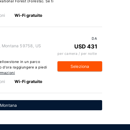
ational Forest (Foresta). Se ti
oni
Wi-Fi gratuito
DA
e, Montana 59758, US
USD 431
per camera / per notte
Yellowstone in un parco
Seleziona
o d'ora raggiungere a piedi
ormazioni
oni
Wi-Fi gratuito
a Montana