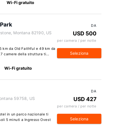
Wi-Fi gratuito
 Park
DA
owstone, Montana 82190, US
USD 500
per camera / per notte
,5 km da Old Faithful e 49 km da
Seleziona
 camere della struttura ti...
Wi-Fi gratuito
DA
Montana 59758, US
USD 427
per camera / per notte
el in un parco nazionale ti
Seleziona
soli 5 minuti a Ingresso Ovest