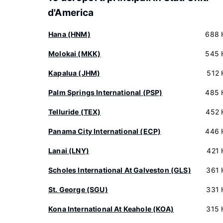
d'America
Hana (HNM)
688 
Molokai (MKK)
545 
Kapalua (JHM)
512 
Palm Springs International (PSP)
485 
Telluride (TEX)
452 
Panama City International (ECP)
446 
Lanai (LNY)
421 
Scholes International At Galveston (GLS)
361 
St. George (SGU)
331 
Kona International At Keahole (KOA)
315 