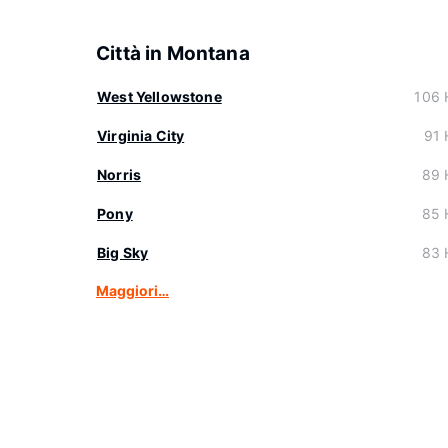
Città in Montana
West Yellowstone
106 
Virginia City
91 
Norris
89 
Pony
85 
Big Sky
83 
Maggiori…