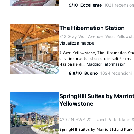
9/10
Eccellente
1021 recension
The Hibernation Station
212 Gray Wolf Avenue, West Yellows
Visualizza mappa
A West Yellowstone, The Hibernation Sta
di salire in auto ed essere in soli 5 minu
Nazionale di...
Maggiori informazioni
8.8/10
Buono
1024 recensioni
SpringHill Suites by Marriot
Yellowstone
4292 N HWY 20, Island Park, Idaho 
SpringHill Suites by Marriott Island Park