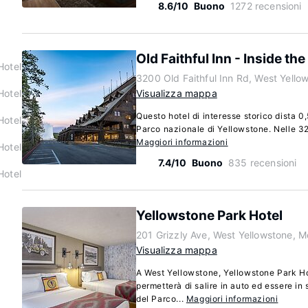
8.6/10
Buono
1272 recensioni
Old Faithful Inn - Inside the
Hotel
3200 Old Faithful Inn Rd, West Yell
Hotel
Visualizza mappa
Questo hotel di interesse storico dista 0
Hotel
Parco nazionale di Yellowstone. Nelle 327
Maggiori informazioni
Hotel
7.4/10
Buono
835 recensioni
Hotel
Yellowstone Park Hotel
201 Grizzly Ave, West Yellowstone, 
Visualizza mappa
A West Yellowstone, Yellowstone Park Hot
permetterà di salire in auto ed essere in 
del Parco...
Maggiori informazioni