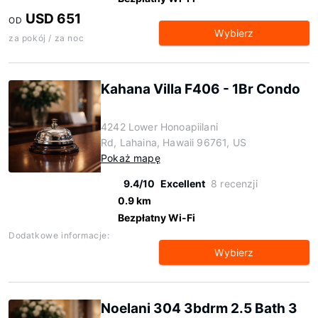
USD 651
OD
Wybierz
za pokój / za noc
Kahana Villa F406 - 1Br Condo
4242 Lower Honoapiilani
Rd, Lahaina, Hawaii 96761, US
Pokaż mapę
9.4/10
Excellent
8 recenzji
0.9 km
Bezpłatny Wi-Fi
Dodatkowe informacje:
Wybierz
Noelani 304 3bdrm 2.5 Bath 3