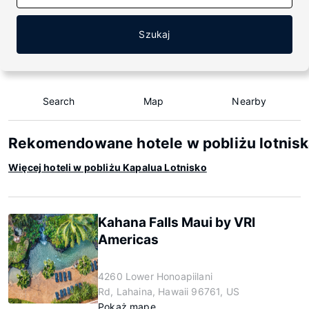
Szukaj
Search
Map
Nearby
Rekomendowane hotele w pobliżu lotnisk
Więcej hoteli w pobliżu Kapalua Lotnisko
Kahana Falls Maui by VRI
Americas
4260 Lower Honoapiilani
Rd, Lahaina, Hawaii 96761, US
Pokaż mapę