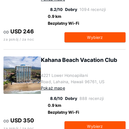
8.2/10
Dobry
1094 recenzji
0.9 km
Bezpłatny Wi-Fi
USD 246
OD
Wybierz
za pokój / za noc
Kahana Beach Vacation Club
4221 Lower Honoapiilani
Road, Lahaina, Hawaii 96761, US
Pokaż mapę
8.6/10
Dobry
888 recenzji
0.9 km
Bezpłatny Wi-Fi
USD 350
OD
Wybierz
za pokój / za noc