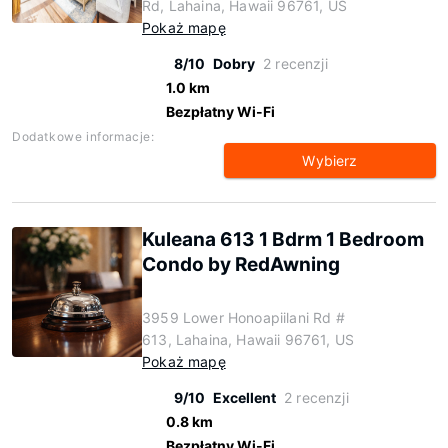
Rd, Lahaina, Hawaii 96761, US
Pokaż mapę
8/10
Dobry
2 recenzji
1.0 km
Bezpłatny Wi-Fi
Dodatkowe informacje:
Wybierz
Kuleana 613 1 Bdrm 1 Bedroom
Condo by RedAwning
3959 Lower Honoapiilani Rd #
613, Lahaina, Hawaii 96761, US
Pokaż mapę
9/10
Excellent
2 recenzji
0.8 km
Bezpłatny Wi-Fi