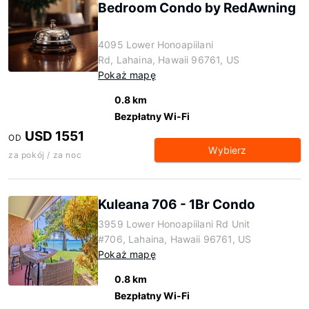
Bedroom Condo by RedAwning
4095 Lower Honoapiilani
Rd, Lahaina, Hawaii 96761, US
Pokaż mapę
0.8 km
Bezpłatny Wi-Fi
USD 1551
OD
Wybierz
za pokój / za noc
Kuleana 706 - 1Br Condo
3959 Lower Honoapiilani Rd Unit
#706, Lahaina, Hawaii 96761, US
Pokaż mapę
0.8 km
Bezpłatny Wi-Fi