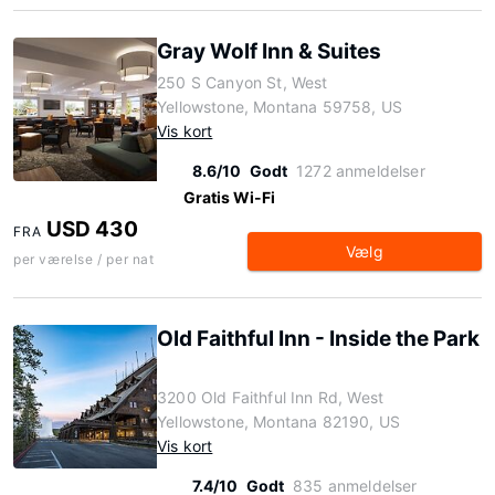
Gray Wolf Inn & Suites
250 S Canyon St, West
Yellowstone, Montana 59758, US
Vis kort
8.6/10
Godt
1272 anmeldelser
Gratis Wi-Fi
USD 430
FRA
Vælg
per værelse / per nat
Old Faithful Inn - Inside the Park
3200 Old Faithful Inn Rd, West
Yellowstone, Montana 82190, US
Vis kort
7.4/10
Godt
835 anmeldelser