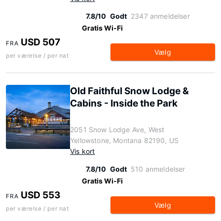
7.8/10
Godt
2347 anmeldelser
Gratis Wi-Fi
USD 507
FRA
Vælg
per værelse / per nat
Old Faithful Snow Lodge &
Cabins - Inside the Park
2051 Snow Lodge Ave, West
Yellowstone, Montana 82190, US
Vis kort
7.8/10
Godt
510 anmeldelser
Gratis Wi-Fi
USD 553
FRA
Vælg
per værelse / per nat