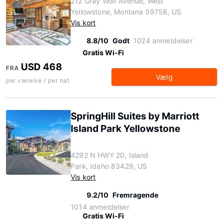
212 Gray Wolf Avenue, West
Yellowstone, Montana 59758, US
Vis kort
8.8/10
Godt
1024 anmeldelser
Gratis Wi-Fi
USD 468
FRA
Vælg
per værelse / per nat
SpringHill Suites by Marriott
Island Park Yellowstone
4292 N HWY 20, Island
Park, Idaho 83429, US
Vis kort
9.2/10
Fremragende
1014 anmeldelser
Gratis Wi-Fi