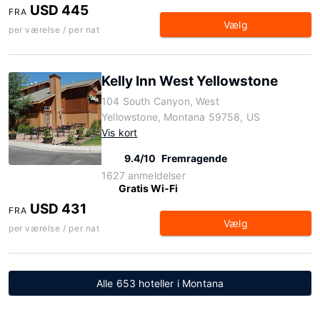
USD 445
FRA
Vælg
per værelse / per nat
Kelly Inn West Yellowstone
104 South Canyon, West
Yellowstone, Montana 59758, US
Vis kort
9.4/10
Fremragende
1627 anmeldelser
Gratis Wi-Fi
USD 431
FRA
Vælg
per værelse / per nat
Alle 653 hoteller i Montana