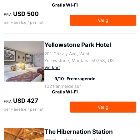
Gratis Wi-Fi
USD 500
FRA
Vælg
per værelse / per nat
Yellowstone Park Hotel
201 Grizzly Ave, West
Yellowstone, Montana 59758, US
Vis kort
9/10
Fremragende
1021 anmeldelser
Gratis Wi-Fi
USD 427
FRA
Vælg
per værelse / per nat
The Hibernation Station