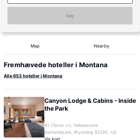
Søg
Map
Nearby
Fremhævede hoteller i Montana
Alle 653 hoteller i Montana
Canyon Lodge & Cabins - Inside
the Park
41 Clover Ln, Yellowstone
Nationalpark, Wyoming 82190, US
Vis kort