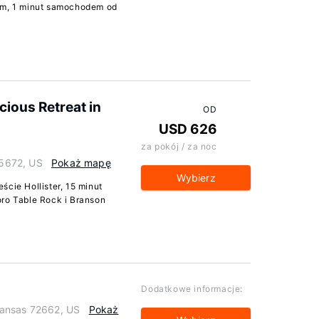
wym, 1 minut samochodem od
ious Retreat in
OD
USD 626
za pokój / za noc
65672, US
Pokaż mapę
Wybierz
ście Hollister, 15 minut
oro Table Rock i Branson
Dodatkowe informacje:
kansas 72662, US
Pokaż