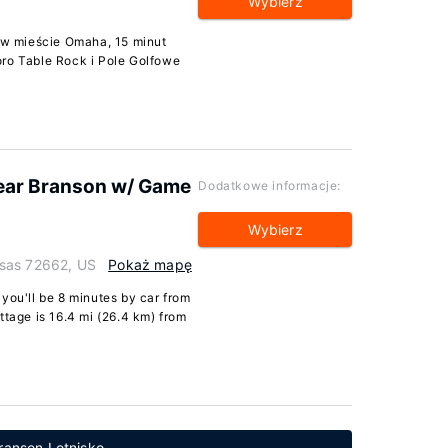
Wybierz
w mieście Omaha, 15 minut
oro Table Rock i Pole Golfowe
ear Branson w/ Game
Dodatkowe informacje:
Wybierz
nsas 72662, US
Pokaż mapę
you'll be 8 minutes by car from
ttage is 16.4 mi (26.4 km) from
Branson Lotnisko