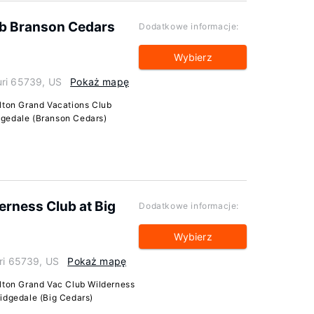
ub Branson Cedars
Dodatkowe informacje:
Wybierz
uri 65739, US
Pokaż mapę
lton Grand Vacations Club
dgedale (Branson Cedars)
erness Club at Big
Dodatkowe informacje:
Wybierz
uri 65739, US
Pokaż mapę
ilton Grand Vac Club Wilderness
idgedale (Big Cedars)