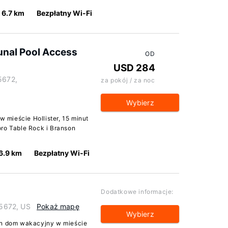
6.7 km
Bezpłatny Wi-Fi
nal Pool Access
OD
USD 284
5672,
za pokój / za noc
Wybierz
mieście Hollister, 15 minut
oro Table Rock i Branson
6.9 km
Bezpłatny Wi-Fi
Dodatkowe informacje:
65672, US
Pokaż mapę
Wybierz
ten dom wakacyjny w mieście