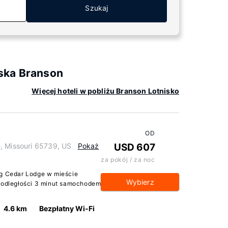
Szukaj
ska Branson
Więcej hoteli w pobliżu Branson Lotnisko
OD
, Missouri 65739, US
Pokaż
USD 607
za pokój / za noc
ig Cedar Lodge w mieście
Wybierz
w odległości 3 minut samochodem
4.6 km
Bezpłatny Wi-Fi