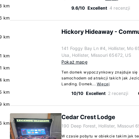
.8 km
9.6/10
Excellent
4 recenzji
.6 km
Hickory Hideaway - Commu
.9 km
141 Foggy Bay Ln #4, Hollister, Mo 6
Usa, Hollister, Missouri 65672, US
.1 km
Pokaż mapę
.1 km
Ten domek wypoczynkowy znajduje się w 
samochodem od atrakcji takich jak Jezi
.4 km
Landing. Domek...
Więcej
.5 km
10/10
Excellent
2 recenzji
.9 km
Cedar Crest Lodge
.6 km
190 Deep Forest, Hollister, Missouri 
W czasie pobytu w obiekcie takim jak 