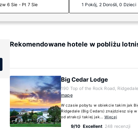
zw 6 Sie - Pt 7 Sie
1 Pokój, 2 Dorośli, 0 Dzieci
Rekomendowane hotele w pobliżu lotni
Big Cedar Lodge
190 Top of the Rock Road, Ridgedale
mapę
W czasie pobytu w obiekcie takim jak B
Ridgedale (Big Cedars) znajdziesz się 
od atrakcji takiej jak...
Więcej
9/10
Excellent
248 recenzji