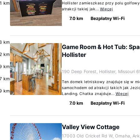
.1 km
Hollister zamieszkasz przy polu golfo
atrakcji takiej jak...
Więcej
7.0 km
Bezpłatny Wi-Fi
3 km
Game Room & Hot Tub: Spac
Hollister
2 km
9 km
190 Deep Forest, Hollister, Missouri 
7 km
Ten domek letniskowy znajduje się w mie
samochodem od atrakcji takich jak Jezi
9 km
Landing. Chatka znajduje...
Więcej
7.0 km
Bezpłatny Wi-Fi
Valley View Cottage
17003 Old Cricket Rd W, Omaha, Ar