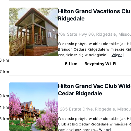
Hilton Grand Vacations Cl
Ridgedale
769 State Hwy 86, Ridgedale, Misso
W czasie pobytu w obiekcie takim jak Hi
Branson Cedars Ridgedale w mieście Ri
znajdziesz się w odległości...
Więcej
6 km
5.1 km
Bezpłatny Wi-Fi
.7 km
Hilton Grand Vac Club Wild
Cedar Ridgedale
9 km
.4 km
1285 Estate Drive, Ridgedale, Misso
.6 km
W czasie pobytu w obiekcie takim jak H
Club at Big Cedar Ridgedale w mieście R
zamieszkasz bardzo...
Więcej