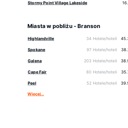
Stormy Point Village Lakeside
16
Miasta w pobliżu - Branson
Highlandville
34 Hotele/hoteli
45.
Spokane
97 Hotele/hoteli
38.
Galena
203 Hotele/hoteli
38.
Cape Fair
80 Hotele/hoteli
35.
Peel
52 Hotele/hoteli
39.
Więcej…