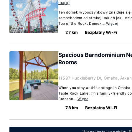
mapę
Ten domek wypoczynkowy znajduje się 
samochodem od atrakcji takich jak Jezi
Top of the Rock. Domek...
Więcej
7.7 km
Bezpłatny Wi-Fi
Spacious Barndominium N
Rooms
11597 Huckleberry Dr, Omaha, Arka
When you stay at this cottage in Omaha, 
Table Rock Lake. This family-friendly co
Branson...
Więcej
7.8 km
Bezpłatny Wi-Fi
Więcej hoteli w pobliżu 