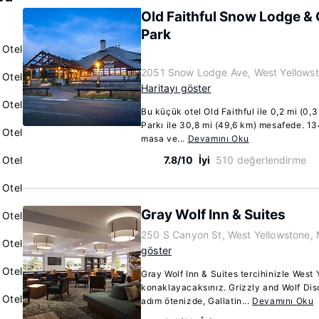
Old Faithful Snow Lodge & 
Park
 Otel
2051 Snow Lodge Ave, West Yellows
 Otel
Haritayı göster
 Otel
Bu küçük otel Old Faithful ile 0,2 mi (0,
Parkı ile 30,8 mi (49,6 km) mesafede. 13
 Otel
masa ve...
Devamını Oku
 Otel
7.8/10
İyi
510 değerlendirme
 Otel
Gray Wolf Inn & Suites
 Otel
250 S Canyon St, West Yellowstone,
 Otel
göster
 Otel
Gray Wolf Inn & Suites tercihinizle Wes
konaklayacaksınız. Grizzly and Wolf Di
 Otel
adım ötenizde, Gallatin...
Devamını Oku