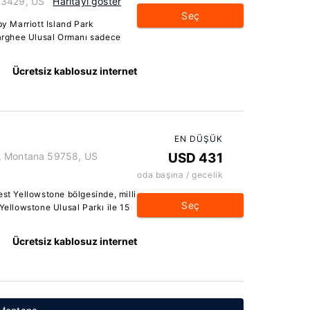
83429, US
Haritayı göster
Seç
by Marriott Island Park
rghee Ulusal Ormanı sadece
Ücretsiz kablosuz internet
EN DÜŞÜK
e, Montana 59758, US
USD 431
oda başına / gecelik
est Yellowstone bölgesinde, milli
Seç
Yellowstone Ulusal Parkı ile 15
Ücretsiz kablosuz internet