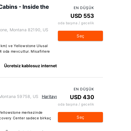
Cabins - Inside the
EN DÜŞÜK
USD 553
oda başına / gecelik
tone, Montana 82190, US
Seç
3 km) ve Yellowstone Ulusal
4 oda mevcuttur. Misafirlere
Ücretsiz kablosuz internet
EN DÜŞÜK
 Montana 59758, US
Haritayı
USD 430
oda başına / gecelik
t Yellowstone merkezinde
Seç
scovery Center sadece birkaç