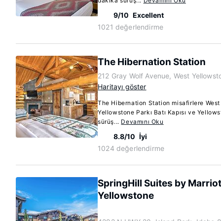
dakika sürüş...
Devamını Oku
9/10
Excellent
1021 değerlendirme
The Hibernation Station
212 Gray Wolf Avenue, West Yellows
Haritayı göster
The Hibernation Station misafirlere Wes
Yellowstone Parkı Batı Kapısı ve Yellows
sürüş...
Devamını Oku
8.8/10
İyi
1024 değerlendirme
SpringHill Suites by Marriot
Yellowstone