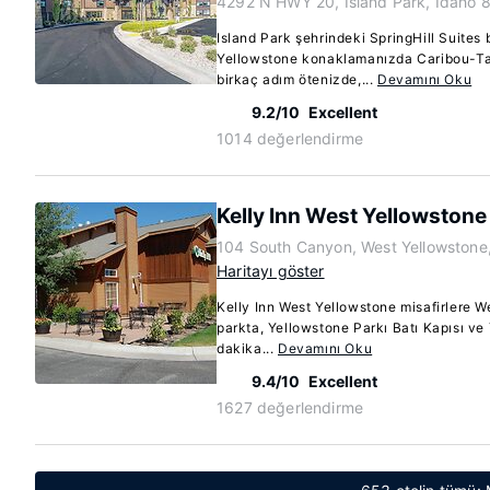
4292 N HWY 20, Island Park, Idaho 
Island Park şehrindeki SpringHill Suites 
Yellowstone konaklamanızda Caribou-Ta
birkaç adım ötenizde,...
Devamını Oku
9.2/10
Excellent
1014 değerlendirme
Kelly Inn West Yellowstone
104 South Canyon, West Yellowston
Haritayı göster
Kelly Inn West Yellowstone misafirlere W
parkta, Yellowstone Parkı Batı Kapısı ve 
dakika...
Devamını Oku
9.4/10
Excellent
1627 değerlendirme