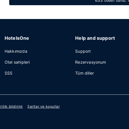
653 otelin tümü:
HotelsOne
Help and support
Hakkımızda
Support
Otel sahipleri
Rezervasyonum
SSS
Tüm diller
zlilik bildirimi
Şartlar ve koşullar