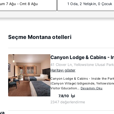
um 7 Ağu - Cmt 8 Ağu
1 Oda, 2 Yetişkin, 0 Çocuk
Seçme Montana otelleri
Canyon Lodge & Cabins - In
41 Clover Ln, Yellowstone Ulusal Pa
Haritayı göster
Canyon Lodge & Cabins - Inside the Par
(Canyon Village) bölgesinde, Yellowst
Visitor Education...
Devamını Oku
7.8/10
İyi
2347 değerlendirme
va