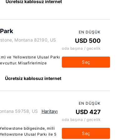
Ücretsiz kablosuz internet
 Park
EN DÜŞÜK
owstone, Montana 82190, US
USD 500
oda başına / gecelik
5 km) ve Yellowstone Ulusal Parkı
Seç
vcuttur. Misafirlerimize
Ücretsiz kablosuz internet
EN DÜŞÜK
Montana 59758, US
Haritayı
USD 427
oda başına / gecelik
Yellowstone bölgesinde, milli
Seç
Yellowstone Ulusal Parkı ile 5