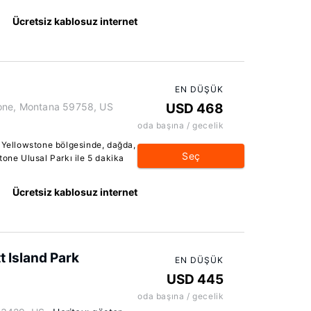
Ücretsiz kablosuz internet
EN DÜŞÜK
tone, Montana 59758, US
USD 468
oda başına / gecelik
t Yellowstone bölgesinde, dağda,
Seç
tone Ulusal Parkı ile 5 dakika
Ücretsiz kablosuz internet
t Island Park
EN DÜŞÜK
USD 445
oda başına / gecelik