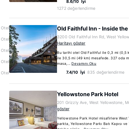
8.6/10
İyi
1272 değerlendirme
 Otel
Old Faithful Inn - Inside the
3200 Old Faithful Inn Rd, West Yell
 Otel
Haritayı göster
 Otel
Bu tarihi otel Old Faithful ile 0,3 mi (0,
ile 30,5 mi (49 km) mesafede. 327 oda me
 Otel
masa,...
Devamını Oku
7.4/10
İyi
835 değerlendirme
 Otel
Yellowstone Park Hotel
201 Grizzly Ave, West Yellowstone, 
göster
Yellowstone Park Hotel misafirlere West 
parkta, Yellowstone Parkı Batı Kapısı ve 