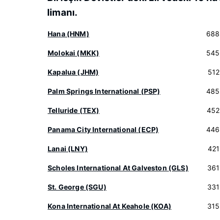
limanı.
Hana (HNM)
688
Molokai (MKK)
545
Kapalua (JHM)
512
Palm Springs International (PSP)
485
Telluride (TEX)
452
Panama City International (ECP)
446
Lanai (LNY)
421
Scholes International At Galveston (GLS)
361
St. George (SGU)
331
Kona International At Keahole (KOA)
315