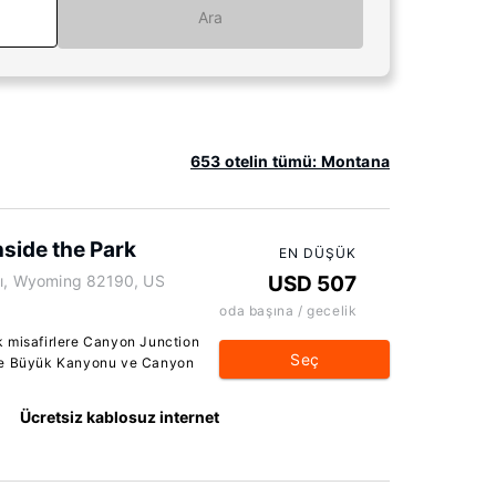
Ara
653 otelin tümü: Montana
side the Park
EN DÜŞÜK
rkı, Wyoming 82190, US
USD 507
oda başına / gecelik
k misafirlere Canyon Junction
Seç
one Büyük Kanyonu ve Canyon
Ücretsiz kablosuz internet