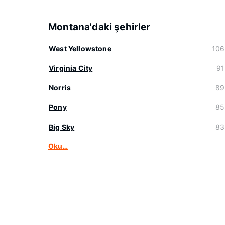
Montana'daki şehirler
West Yellowstone
106
Virginia City
91
Norris
89
Pony
85
Big Sky
83
Oku…