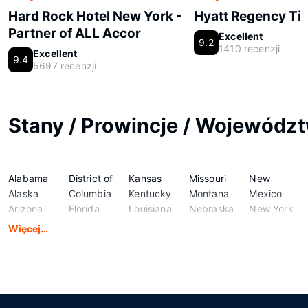
Hard Rock Hotel New York -
Hyatt Regency Ti
Partner of ALL Accor
Excellent
9.2
1410 recenzji
Excellent
9.4
5697 recenzji
Stany / Prowincje / Wojewódz
Alabama
District of
Kansas
Missouri
New
Alaska
Columbia
Kentucky
Montana
Mexico
Arizona
Florida
Louisiana
Nebraska
New York
Arkansas
Georgia
Maine
Nevada
North
Więcej…
California
Hawaii
Maryland
New
Carolina
Colorado
Idaho
Massachusetts
Hampshire
North
Connecticut
Illinois
Michigan
New
Dakota
Delaware
Indiana
Minnesota
Jersey
Ohio
Iowa
Mississippi
Oklahoma