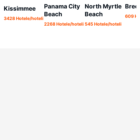
Panama City
North Myrtle
Brec
Kissimmee
Beach
Beach
609 Ho
3428 Hotele/hoteli
2268 Hotele/hoteli
545 Hotele/hoteli