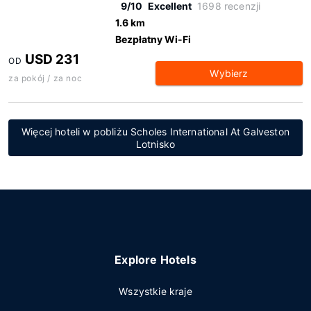
9/10
Excellent
1698 recenzji
1.6 km
Bezpłatny Wi-Fi
USD 231
OD
Wybierz
za pokój / za noc
Więcej hoteli w pobliżu Scholes International At Galveston
Lotnisko
Explore Hotels
Wszystkie kraje