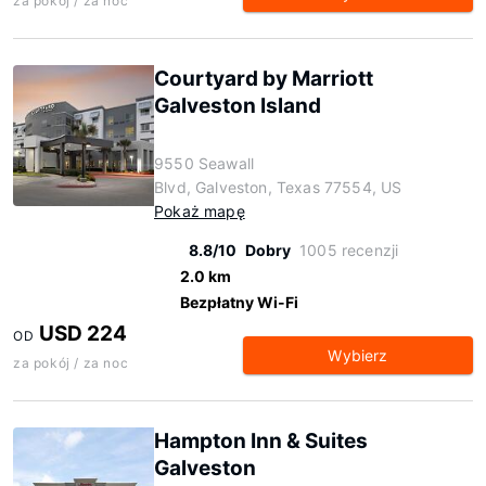
za pokój / za noc
Courtyard by Marriott
Galveston Island
9550 Seawall
Blvd, Galveston, Texas 77554, US
Pokaż mapę
8.8/10
Dobry
1005 recenzji
2.0 km
Bezpłatny Wi-Fi
USD 224
OD
Wybierz
za pokój / za noc
Hampton Inn & Suites
Galveston