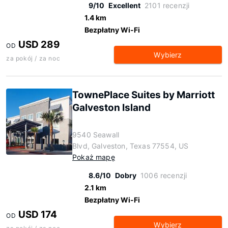
9/10
Excellent
2101 recenzji
1.4 km
Bezpłatny Wi-Fi
USD 289
OD
Wybierz
za pokój / za noc
TownePlace Suites by Marriott
Galveston Island
9540 Seawall
Blvd, Galveston, Texas 77554, US
Pokaż mapę
8.6/10
Dobry
1006 recenzji
2.1 km
Bezpłatny Wi-Fi
USD 174
OD
Wybierz