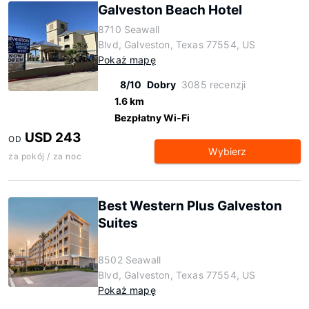
Galveston Beach Hotel
8710 Seawall
Blvd, Galveston, Texas 77554, US
Pokaż mapę
8/10
Dobry
3085 recenzji
1.6 km
Bezpłatny Wi-Fi
USD 243
OD
Wybierz
za pokój / za noc
Best Western Plus Galveston
Suites
8502 Seawall
Blvd, Galveston, Texas 77554, US
Pokaż mapę