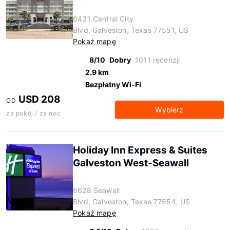
6431 Central City
Blvd, Galveston, Texas 77551, US
Pokaż mapę
8/10
Dobry
1011 recenzji
2.9 km
Bezpłatny Wi-Fi
USD 208
OD
Wybierz
za pokój / za noc
Holiday Inn Express & Suites
Galveston West-Seawall
8628 Seawall
Blvd, Galveston, Texas 77554, US
Pokaż mapę