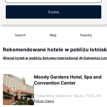
Szukaj
Search
Map
Nearby
Rekomendowane hotele w pobliżu lotniska
Więcej hoteli w pobliżu Scholes International At Galveston Lo
Moody Gardens Hotel, Spa and
Convention Center
7 Hope Blvd, Galveston, Texas 77554, US
Pokaż mapę