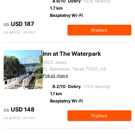
8.6/10
Dobry
1026 recenzji
1.7 km
Bezpłatny Wi-Fi
USD 187
OD
Wybierz
za pokój / za noc
Inn at The Waterpark
2525 Jones
Dr, Galveston, Texas 77551, US
Pokaż mapę
8.2/10
Dobry
1150 recenzji
1.1 km
Bezpłatny Wi-Fi
USD 148
OD
Wybierz
za pokój / za noc