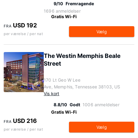
9/10
Fremragende
1696 anmeldelser
Gratis Wi-Fi
USD 192
FRA
Vælg
per værelse / per nat
The Westin Memphis Beale
Street
170 Lt Geo W Lee
Ave, Memphis, Tennessee 38103, US
Vis kort
8.8/10
Godt
1006 anmeldelser
Gratis Wi-Fi
USD 216
FRA
Vælg
per værelse / per nat