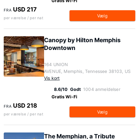
Gratis Wi-Fi
USD 217
FRA
Vælg
per værelse / per nat
Canopy by Hilton Memphis
Downtown
164 UNION
AVENUE, Memphis, Tennessee 38103, US
Vis kort
8.6/10
Godt
1004 anmeldelser
Gratis Wi-Fi
USD 218
FRA
Vælg
per værelse / per nat
The Memphian, a Tribute