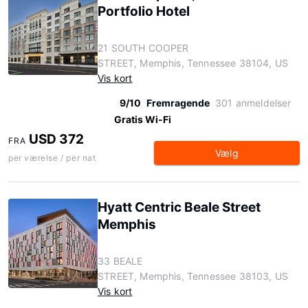
Portfolio Hotel
21 SOUTH COOPER
STREET, Memphis, Tennessee 38104, US
Vis kort
9/10
Fremragende
301 anmeldelser
Gratis Wi-Fi
USD 372
FRA
Vælg
per værelse / per nat
Hyatt Centric Beale Street
Memphis
33 BEALE
STREET, Memphis, Tennessee 38103, US
Vis kort