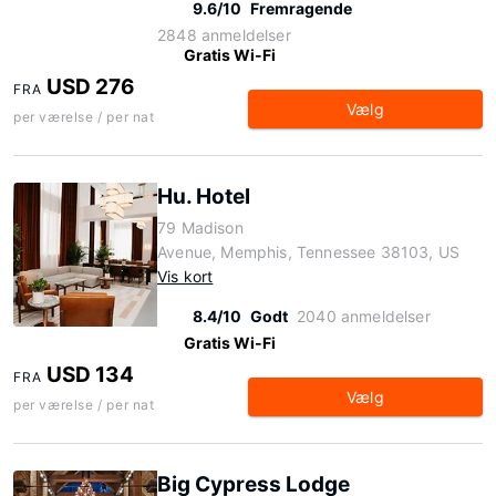
9.6/10
Fremragende
2848 anmeldelser
Gratis Wi-Fi
USD 276
FRA
Vælg
per værelse / per nat
Hu. Hotel
79 Madison
Avenue, Memphis, Tennessee 38103, US
Vis kort
8.4/10
Godt
2040 anmeldelser
Gratis Wi-Fi
USD 134
FRA
Vælg
per værelse / per nat
Big Cypress Lodge