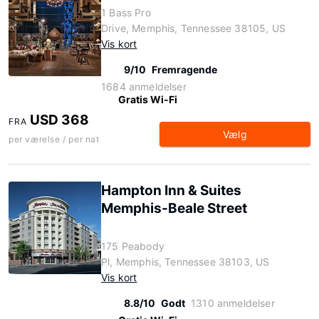
1 Bass Pro
Drive, Memphis, Tennessee 38105, US
Vis kort
9/10
Fremragende
1684 anmeldelser
Gratis Wi-Fi
USD 368
FRA
Vælg
per værelse / per nat
Hampton Inn & Suites
Memphis-Beale Street
175 Peabody
Pl, Memphis, Tennessee 38103, US
Vis kort
8.8/10
Godt
1310 anmeldelser