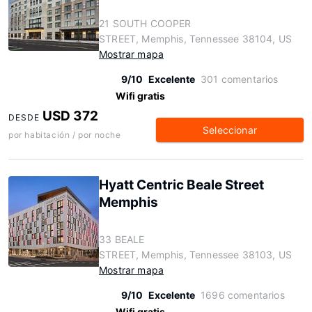
21 SOUTH COOPER
STREET, Memphis, Tennessee 38104, US
Mostrar mapa
9/10
Excelente
301 comentarios
Wifi gratis
USD 372
DESDE
Seleccionar
por habitación / por noche
Hyatt Centric Beale Street
Memphis
33 BEALE
STREET, Memphis, Tennessee 38103, US
Mostrar mapa
9/10
Excelente
1696 comentarios
Wifi gratis