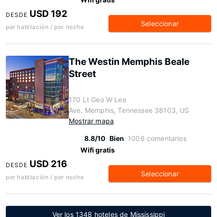
USD 192
DESDE
Seleccionar
por habitación / por noche
The Westin Memphis Beale
Street
170 Lt Geo W Lee
Ave, Memphis, Tennessee 38103, US
Mostrar mapa
8.8/10
Bien
1006 comentarios
Wifi gratis
USD 216
DESDE
Seleccionar
por habitación / por noche
Ver los 1348 hoteles de Mississippi