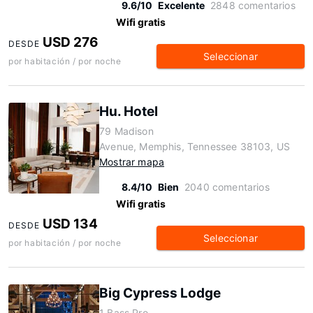
9.6/10
Excelente
2848 comentarios
Wifi gratis
USD 276
DESDE
Seleccionar
por habitación / por noche
Hu. Hotel
79 Madison
Avenue, Memphis, Tennessee 38103, US
Mostrar mapa
8.4/10
Bien
2040 comentarios
Wifi gratis
USD 134
DESDE
Seleccionar
por habitación / por noche
Big Cypress Lodge
1 Bass Pro