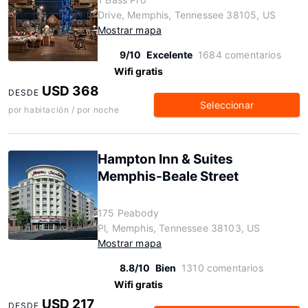
Drive, Memphis, Tennessee 38105, US
Mostrar mapa
9/10
Excelente
1684 comentarios
Wifi gratis
USD 368
DESDE
Seleccionar
por habitación / por noche
Hampton Inn & Suites
Memphis-Beale Street
175 Peabody
Pl, Memphis, Tennessee 38103, US
Mostrar mapa
8.8/10
Bien
1310 comentarios
Wifi gratis
USD 217
DESDE