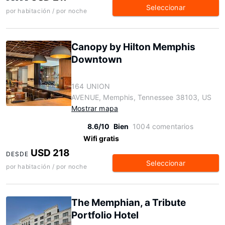
Seleccionar
por habitación / por noche
Canopy by Hilton Memphis
Downtown
164 UNION
AVENUE, Memphis, Tennessee 38103, US
Mostrar mapa
8.6/10
Bien
1004 comentarios
Wifi gratis
USD 218
DESDE
Seleccionar
por habitación / por noche
The Memphian, a Tribute
Portfolio Hotel