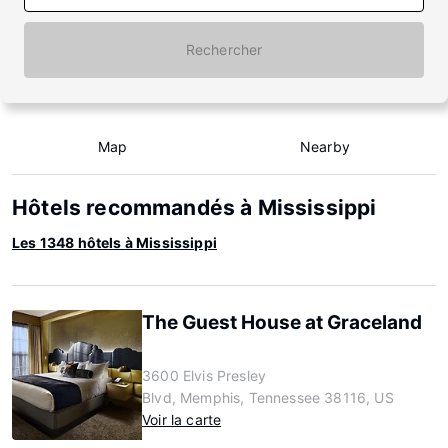
Rechercher
Map
Nearby
Hôtels recommandés à Mississippi
Les 1348 hôtels à Mississippi
The Guest House at Graceland
3600 Elvis Presley
Blvd, Memphis, Tennessee 38116, US
Voir la carte