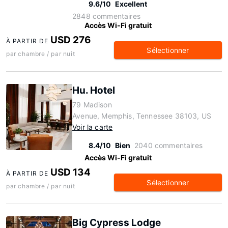
9.6/10
Excellent
2848 commentaires
Accès Wi-Fi gratuit
USD 276
À PARTIR DE
Sélectionner
par chambre / par nuit
Hu. Hotel
79 Madison
Avenue, Memphis, Tennessee 38103, US
Voir la carte
8.4/10
Bien
2040 commentaires
Accès Wi-Fi gratuit
USD 134
À PARTIR DE
Sélectionner
par chambre / par nuit
Big Cypress Lodge