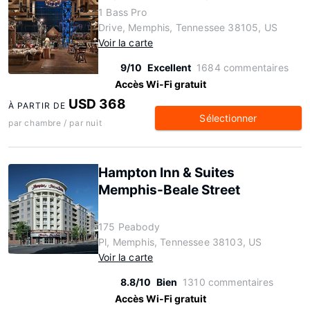
1 Bass Pro
Drive, Memphis, Tennessee 38105, US
Voir la carte
9/10
Excellent
1684 commentaires
Accès Wi-Fi gratuit
USD 368
À PARTIR DE
Sélectionner
par chambre / par nuit
Hampton Inn & Suites
Memphis-Beale Street
175 Peabody
Pl, Memphis, Tennessee 38103, US
Voir la carte
8.8/10
Bien
1310 commentaires
Accès Wi-Fi gratuit