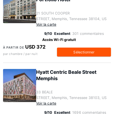
21 SOUTH COOPER
STREET, Memphis, Tennessee 38104, US
Voir la carte
9/10
Excellent
301 commentaires
Accès Wi-Fi gratuit
USD 372
À PARTIR DE
Sélectionner
par chambre / par nuit
Hyatt Centric Beale Street
Memphis
33 BEALE
STREET, Memphis, Tennessee 38103, US
Voir la carte
9/10
Excellent
1696 commentaires