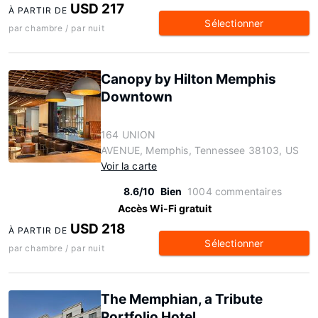
USD 217
À PARTIR DE
Sélectionner
par chambre / par nuit
Canopy by Hilton Memphis
Downtown
164 UNION
AVENUE, Memphis, Tennessee 38103, US
Voir la carte
8.6/10
Bien
1004 commentaires
Accès Wi-Fi gratuit
USD 218
À PARTIR DE
Sélectionner
par chambre / par nuit
The Memphian, a Tribute
Portfolio Hotel