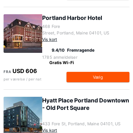
Portland Harbor Hotel
468 Fore
Street, Portland, Maine 04101, US
Vis kort
9.4/10
Fremragende
1785 anmeldelser
Gratis Wi-Fi
USD 606
FRA
Vælg
per værelse / per nat
Hyatt Place Portland Downtown
- Old Port Square
433 Fore St, Portland, Maine 04101, US
Vis kort