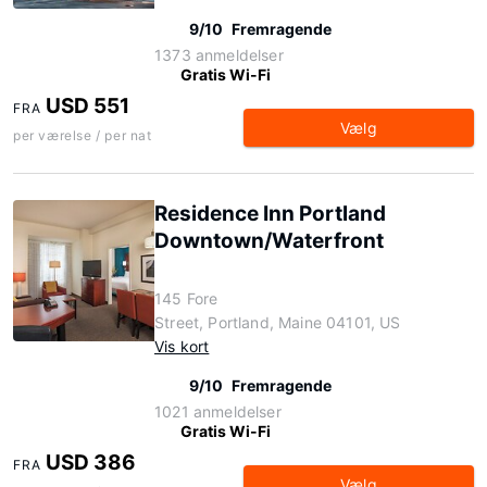
9/10
Fremragende
1373 anmeldelser
Gratis Wi-Fi
USD 551
FRA
Vælg
per værelse / per nat
Residence Inn Portland
Downtown/Waterfront
145 Fore
Street, Portland, Maine 04101, US
Vis kort
9/10
Fremragende
1021 anmeldelser
Gratis Wi-Fi
USD 386
FRA
Vælg