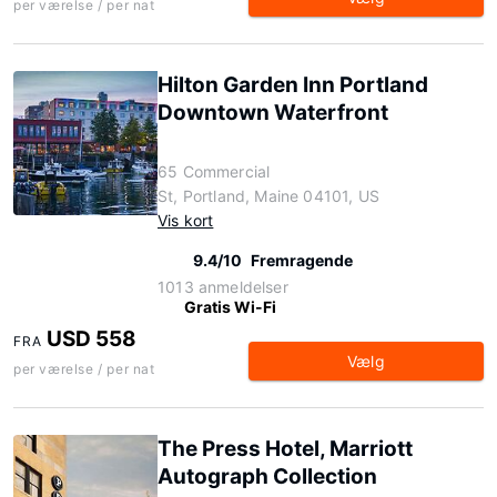
per værelse / per nat
Hilton Garden Inn Portland
Downtown Waterfront
65 Commercial
St, Portland, Maine 04101, US
Vis kort
9.4/10
Fremragende
1013 anmeldelser
Gratis Wi-Fi
USD 558
FRA
Vælg
per værelse / per nat
The Press Hotel, Marriott
Autograph Collection