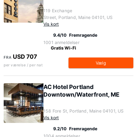
119 Exchange
Street, Portland, Maine 04101, US
Vis kort
9.4/10
Fremragende
1001 anmeldelser
Gratis Wi-Fi
USD 707
FRA
Vælg
per værelse / per nat
AC Hotel Portland
Downtown/Waterfront, ME
158 Fore St, Portland, Maine 04101, US
Vis kort
9.2/10
Fremragende
1004 anmeldelser