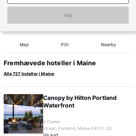
Søg
Map
POI
Nearby
Fremhævede hoteller i Maine
Alle 727 hoteller i Maine
Canopy by Hilton Portland
Waterfront
9 Center
Street, Portland, Maine 04101, US
Vis kort