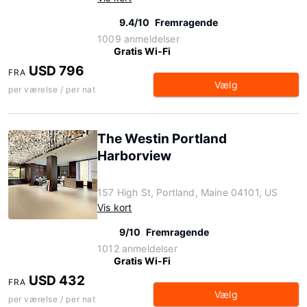
9.4/10
Fremragende
1009 anmeldelser
Gratis Wi-Fi
USD 796
FRA
Vælg
per værelse / per nat
The Westin Portland
Harborview
157 High St, Portland, Maine 04101, US
Vis kort
9/10
Fremragende
1012 anmeldelser
Gratis Wi-Fi
USD 432
FRA
Vælg
per værelse / per nat