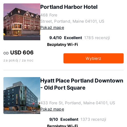
Portland Harbor Hotel
468 Fore
Street, Portland, Maine 04101, US
Pokaż mapę
9.4/10
Excellent
1785 recenzji
Bezpłatny Wi-Fi
USD 606
OD
Wybierz
za pokój / za noc
Hyatt Place Portland Downtown
- Old Port Square
433 Fore St, Portland, Maine 04101, US
Pokaż mapę
9/10
Excellent
1373 recenzji
Bezpłatny Wi-Fi