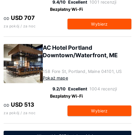
9.4/10
Excellent
1001 recenzji
Bezpłatny Wi-Fi
USD 707
OD
Wybierz
za pokój / za noc
AC Hotel Portland
Downtown/Waterfront, ME
158 Fore St, Portland, Maine 04101, US
Pokaż mapę
9.2/10
Excellent
1004 recenzji
Bezpłatny Wi-Fi
USD 513
OD
Wybierz
za pokój / za noc