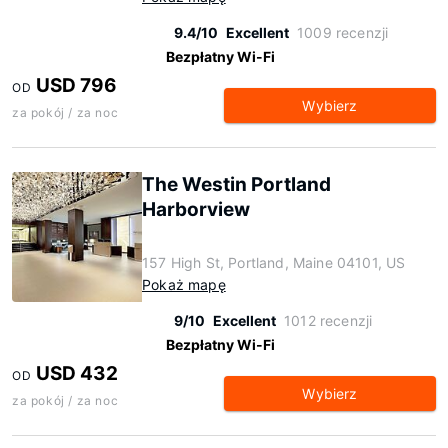
9.4/10
Excellent
1009 recenzji
Bezpłatny Wi-Fi
USD 796
OD
Wybierz
za pokój / za noc
The Westin Portland
Harborview
157 High St, Portland, Maine 04101, US
Pokaż mapę
9/10
Excellent
1012 recenzji
Bezpłatny Wi-Fi
USD 432
OD
Wybierz
za pokój / za noc