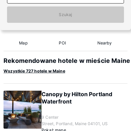
Szukaj
Map
POI
Nearby
Rekomendowane hotele w mieście Maine
Wszystkie 727 hotele w Maine
Canopy by Hilton Portland
Waterfront
9 Center
Street, Portland, Maine 04101, US
Pokaż mapę