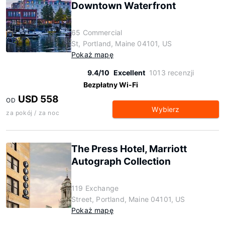
Downtown Waterfront
65 Commercial
St, Portland, Maine 04101, US
Pokaż mapę
9.4/10
Excellent
1013 recenzji
Bezpłatny Wi-Fi
USD 558
OD
Wybierz
za pokój / za noc
The Press Hotel, Marriott
Autograph Collection
119 Exchange
Street, Portland, Maine 04101, US
Pokaż mapę