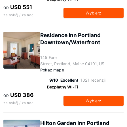
USD 551
OD
Wybierz
za pokój / za noc
Residence Inn Portland
Downtown/Waterfront
145 Fore
Street, Portland, Maine 04101, US
Pokaż mapę
9/10
Excellent
1021 recenzji
Bezpłatny Wi-Fi
USD 386
OD
Wybierz
za pokój / za noc
Hilton Garden Inn Portland