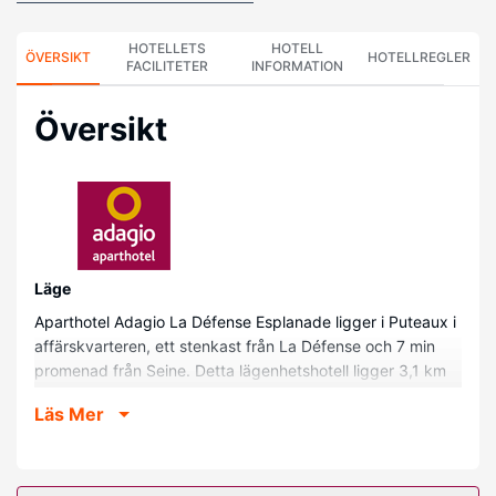
HOTELLETS
HOTELL
ÖVERSIKT
HOTELLREGLER
FACILITETER
INFORMATION
Översikt
Läge
Aparthotel Adagio La Défense Esplanade ligger i Puteaux i
affärskvarteren, ett stenkast från La Défense och 7 min
promenad från Seine. Detta lägenhetshotell ligger 3,1 km
från Paris La Défense Arena och 4,9 km från Palais des
Läs Mer
Congrès de Paris.
Hotellrum
Känn dig som hemma i ett av de 99 rummen med platt-tv.