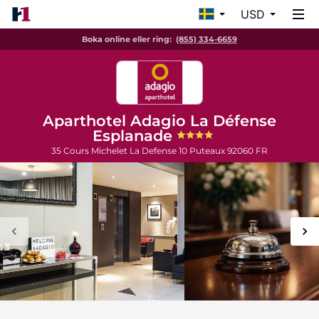
USD
Boka online eller ring:
(855) 334-6659
Aparthotel Adagio La Défense
Esplanade
35 Cours Michelet La Defense 10
Puteaux
92060
FR