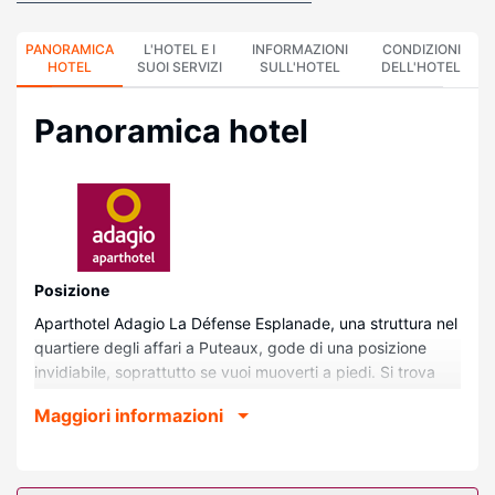
PANORAMICA
L'HOTEL E I
INFORMAZIONI
CONDIZIONI
HOTEL
SUOI SERVIZI
SULL'HOTEL
DELL'HOTEL
Panoramica hotel
Posizione
Aparthotel Adagio La Défense Esplanade, una struttura nel
quartiere degli affari a Puteaux, gode di una posizione
invidiabile, soprattutto se vuoi muoverti a piedi. Si trova
infatti vicinissimo a La Défense e a circa 7 minuti di
Maggiori informazioni
cammino da Senna. Questo aparthotel si trova a 3,1 km da
Teatro Paris La Défense Arena e 4,9 km da Palais des
Congrès de Paris.