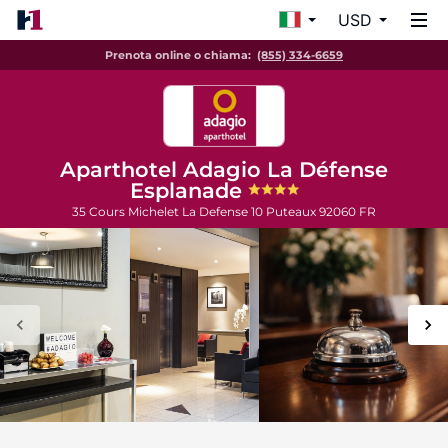
USD
Prenota online o chiama:
(855) 334-6659
Aparthotel Adagio La Défense
Esplanade
35 Cours Michelet La Defense 10
Puteaux
92060
FR