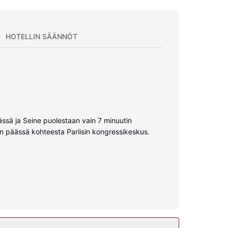
HOTELLIN SÄÄNNÖT
ässä ja Seine puolestaan vain 7 minuutin
n päässä kohteesta Pariisin kongressikeskus.
nternetyhteys. Käytössäsi on kylpyhuone, josta