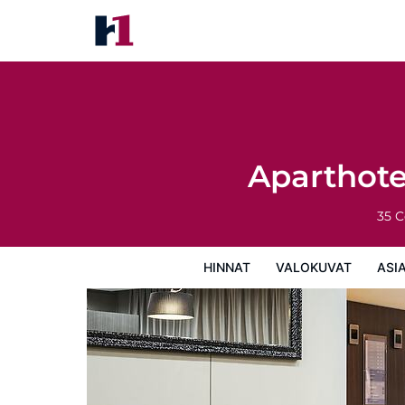
Aparthotel Adagio La Défense
Hinnat
Valokuvat
Asiakasarviot
Ka
Aparthote
35 C
HINNAT
VALOKUVAT
ASI