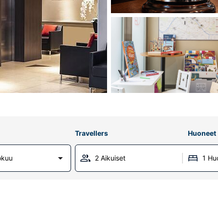
Travellers
Huoneet
okuu
2 Aikuiset
1 Hu