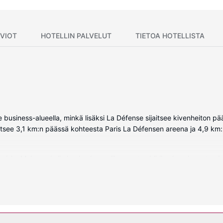
VIOT
HOTELLIN PALVELUT
TIETOA HOTELLISTA
 business-alueella, minkä lisäksi La Défense sijaitsee kivenheiton pä
itsee 3,1 km:n päässä kohteesta Paris La Défensen areena ja 4,9 km:
evisio. Mukavuuksiin kuuluu kaapelikanavat sekä ilmainen langaton i
uu puhelin, tallelokero ja työpöytä.
aton internetyhteys ja myyntiautomaatti.