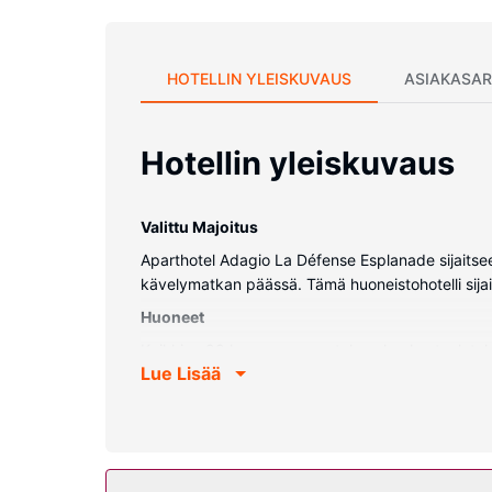
HOTELLIN YLEISKUVAUS
ASIAKASAR
Hotellin yleiskuvaus
Valittu Majoitus
Aparthotel Adagio La Défense Esplanade sijaitsee
kävelymatkan päässä. Tämä huoneistohotelli sija
Huoneet
Kaikkien 99 huoneen varusteluun kuuluu taulutel
Lue Lisää
löytyy suihku ja hiustenkuivaaja. Varusteluun kuul
Kiinteistön miellyttävyys
Seuraavat palvelut ovat saatavilla: ilmainen lang
Ravintola