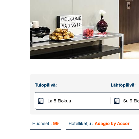
Tulopäivä:
Lähtöpäivä:
La 8 Elokuu
Su 9 El
Huoneet :
99
Hotelliketju :
Adagio by Accor