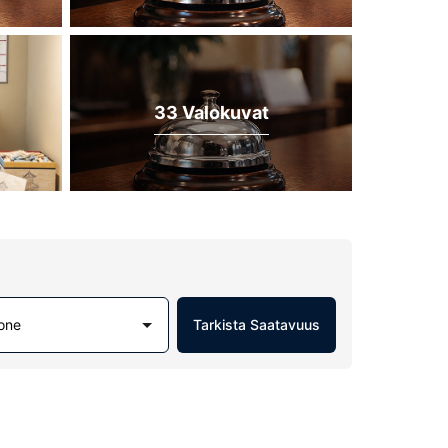
33 Valokuvat
one
Tarkista Saatavuus