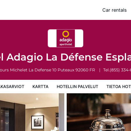
 Esplanade
Car rentals
rtta
Hotellin palvelut
Tietoa hotellista
Hotellin säännöt
l Adagio La Défense Esp
ours Michelet La Defense 10
Puteaux
92060
FR
Tel.
(855) 334
AKASARVIOT
KARTTA
HOTELLIN PALVELUT
TIETOA HOT