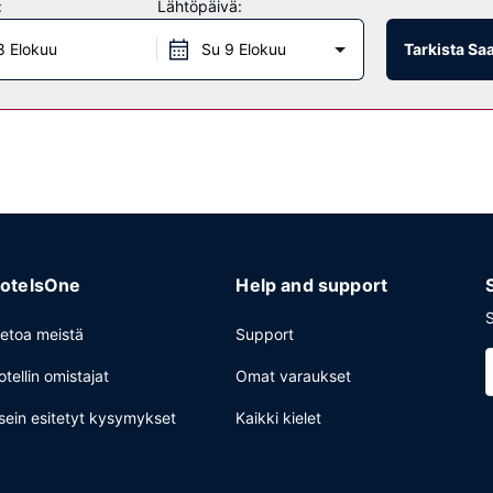
:
Lähtöpäivä:
n klo 7.00–10.00. LOCALIZE
8 Elokuu
Su 9 Elokuu
Tarkista Sa
i vuorokauden auki oleva vastaanotto ja kielitaitoinen henkilökunta.
otelsOne
Help and support
S
ietoa meistä
Support
otellin omistajat
Omat varaukset
sein esitetyt kysymykset
Kaikki kielet