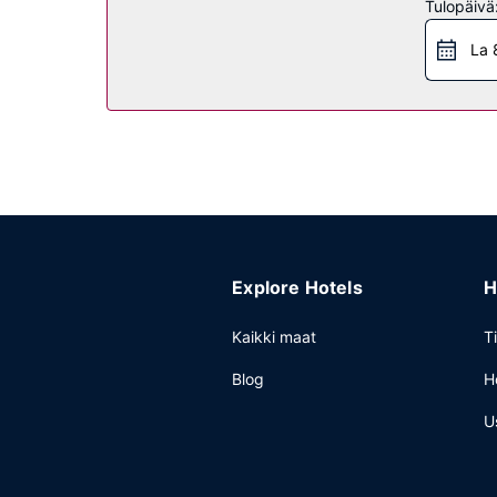
Tulopäivä
Maksullinen mukaan otettava tarjotaan päivittäi
Muut mukavuudet
La 
Käytössäsi on kuivapesula-/pesulapalvelut, ympär
Explore Hotels
H
Kaikki maat
T
Blog
H
U