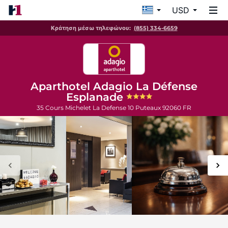
USD
Κράτηση μέσω τηλεφώνου:
(855) 334-6659
Aparthotel Adagio La Défense
Esplanade
35 Cours Michelet La Defense 10
Puteaux
92060
FR