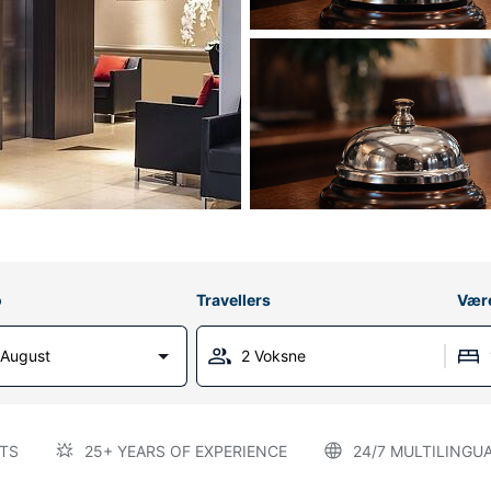
o
Travellers
Vær
 August
2 Voksne
TS
25+ YEARS OF EXPERIENCE
24/7 MULTILINGU