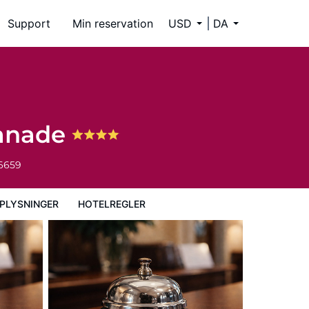
Support
Min reservation
USD
DA
lanade
-6659
PLYSNINGER
HOTELREGLER