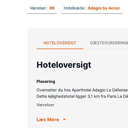
Værelser :
99
Hotelkæde :
Adagio by Accor
HOTELOVERSIGT
GÆSTEVURDERING
Hoteloversigt
Placering
Overnatter du hos Aparthotel Adagio La Défense E
Dette lejlighedshotel ligger 3,1 km fra Paris La 
Værelser
Overnat i et af de 99 værelser, der indeholder f
Læs Mere
Badeværelserne har bruser og hårtørrer. Facilite