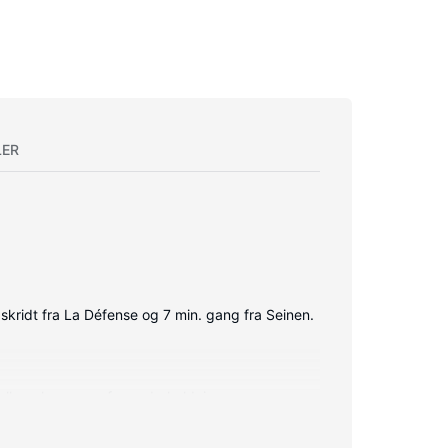
LER
skridt fra La Défense og 7 min. gang fra Seinen.
elkanaler sørger for underholdningen.