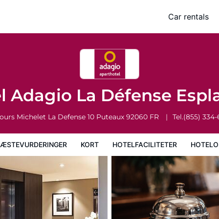
 Esplanade
Car rentals
Kort
Hotelfaciliteter
Hoteloplysninger
Hotelregler
l Adagio La Défense Esp
ours Michelet La Defense 10
Puteaux
92060
FR
Tel.
(855) 334
ÆSTEVURDERINGER
KORT
HOTELFACILITETER
HOTELO