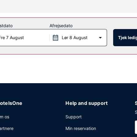
s trådløs internetadgang og automat.
stdato
Afrejsedato
fra kl. 07.00 til kl. 10.00. LOCALIZE
Fre 7 August
Lør 8 August
Tjek led
askeservice, en døgnåben reception og en flersproget medarbejderst
otelsOne
Help and support
S
m os
Support
artnere
Min reservation