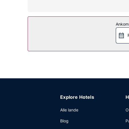
Ejendomsfacilitet
Gør brug af praktiske faciliteter, inklusive grati
Restaurant
Ankom
Takeaway-morgenmad tilbydes mod gebyr dagligt 
Andre faciliteter
Gæsterne har blandt andet adgang til renseri/v
Explore Hotels
H
Alle lande
O
Blog
P