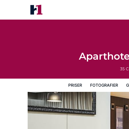
Aparthotel Adagio La Défense
Priser
Fotografier
Gæstevurderinger
Aparthote
35 C
PRISER
FOTOGRAFIER
G