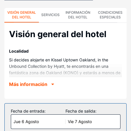
VISIÓN GENERAL
INFORMACIÓN
CONDICIONES
SERVICIOS
DEL HOTEL
DEL HOTEL
ESPECIALES
Visión general del hotel
Localidad
Si decides alojarte en Kissel Uptown Oakland, in the
Unbound Collection by Hyatt, te encontrarás en una
fantástica zona de Oakland (KONO) y estarás a menos de
cinco minutos en coche de Teatro Fox y Centro comercial
Más información
Jack London Square. Además, este hotel se encuentra a
7,3 km de Bahía de San Francisco y a 15,9 km de Centro
de convenciones Moscone.
Habitaciones
Fecha de entrada:
Fecha de salida:
Te sentirás como en tu propia casa en cualquiera de las
Jue 6 Agosto
Vie 7 Agosto
168 habitaciones con aire acondicionado y Smart TV.
Descansa como nunca en una cama con edredón de