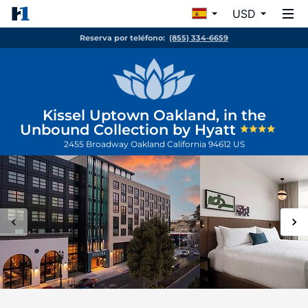
USD
Reserva por teléfono:
(855) 334-6659
Kissel Uptown Oakland, in the
Unbound Collection by Hyatt
2455 Broadway
Oakland
California
94612
US