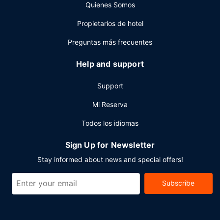
Quienes Somos
completo todos los días de 06:00 a 11:00 con un coste
adicional.
Propietarios de hotel
Otros servicios
Preguntas más frecuentes
Tendrás un centro de negocios, un servicio de recepción
las 24 horas y atención multilingüe a tu disposición.
Help and support
Support
Mi Reserva
Todos los idiomas
Sign Up for Newsletter
Stay informed about news and special offers!
Subscribe