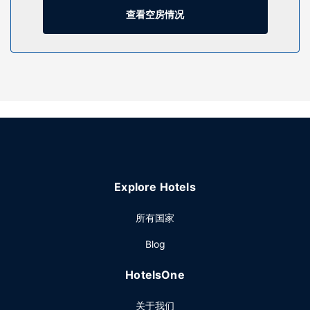
服务等。此布杂艺术风格酒店还提供礼品店/报摊、婚庆服务和
查看空房情况
舞厅。
餐厅
要享用午餐或晚餐，您可以去Otto's Uptown Kitchen，餐厅主
打美洲菜。此外您还可以去咖啡馆用餐，或者待在房间里，享
受部分时段客房送餐服务。在忙碌的一天后，不妨去酒吧/酒廊
轻松一下。每天 06:00 至 11:00 提供收费的全套早餐。
其他设施
特色服务/设施包括商务中心、24 小时前台服务和多语言服
务。
Explore Hotels
所有国家
Blog
HotelsOne
关于我们