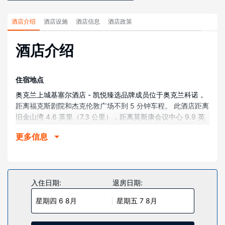
酒店介绍
酒店设施
酒店信息
酒店政策
酒店介绍
住宿地点
奥克兰上城基塞尔酒店 - 凯悦臻选品牌成员位于奥克兰科诺，
距离福克斯剧院和杰克伦敦广场不到 5 分钟车程。 此酒店距离
旧金山湾 4.6 英里（7.3 公里），距离莫斯康会议中心 9.9 英
里（15.9 公里）。
更多信息
客房
有 168 间空调客房提供智能电视；您定能在旅途中找到家的舒
适。您的卧床备有羽绒被和埃及棉床单。提供免费无线网络，
方便您与朋友保持联系；有线频道可满足您的娱乐需求。配备
入住日期:
退房日期:
浴缸或淋浴的私人浴室提供免费洗浴用品和吹风机。
星期四 6 8月
星期五 7 8月
物业设施
您可充分利用健身中心等度假设施，此外还有免费 WiFi和礼宾