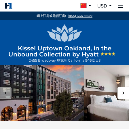
USD
網上訂房或電話訂房:
(855) 334-6659
Kissel Uptown Oakland, in the
Unbound Collection by Hyatt
2455 Broadway
奥克兰
California
94612
US