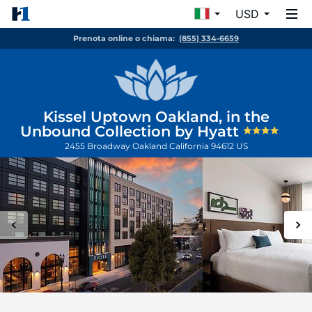
USD
Prenota online o chiama:
(855) 334-6659
Kissel Uptown Oakland, in the
Unbound Collection by Hyatt
2455 Broadway
Oakland
California
94612
US