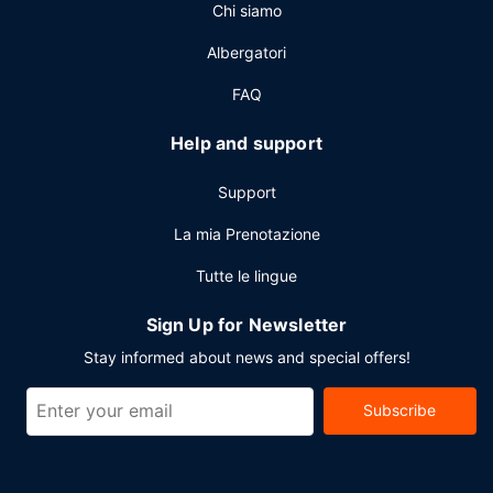
Altre attrattive
Chi siamo
Potrai usufruire di un business center, una reception aperta
Albergatori
24 ore su 24 e personale poliglotta.
FAQ
Help and support
Support
La mia Prenotazione
Tutte le lingue
Sign Up for Newsletter
Stay informed about news and special offers!
Subscribe