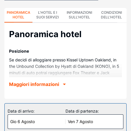
PANORAMICA
L'HOTEL E I
INFORMAZIONI
CONDIZIONI
HOTEL
SUOI SERVIZI
SULL'HOTEL
DELL'HOTEL
Panoramica hotel
Posizione
Se decidi di alloggiare presso Kissel Uptown Oakland, in
the Unbound Collection by Hyatt di Oakland (KONO), in 5
minuti di auto potrai raggiungere Fox Theater e Jack
London Square. Questo hotel si trova a 7,3 km da Baia di
Maggiori informazioni
San Francisco e 15,9 km da Moscone Convention Center.
Camere
Rilassati in una delle 168 camere della struttura, complete
di aria condizionata e Smart TV. Grazie ad un comodo letto
Data di arrivo:
Data di partenza:
con copriletto in piuma e biancheria in cotone egiziano
Gio 6 Agosto
Ven 7 Agosto
dormirai sonni tranquilli. Il Wi-Fi gratuito ti consente di
restare in contatto con il mondo, mentre la TV con canali