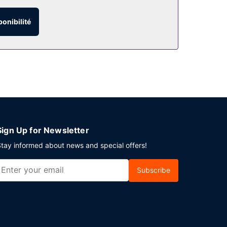
ouvenirs/un kiosque à journaux, un service
ponibilité
un restaurant qui vous fera découvrir de
 vous pourrez compter sur un service d'étage
 journée, vous trouverez sur place un bar / salon.
lyglotte.
Sign Up for Newsletter
tay informed about news and special offers!
Subscribe