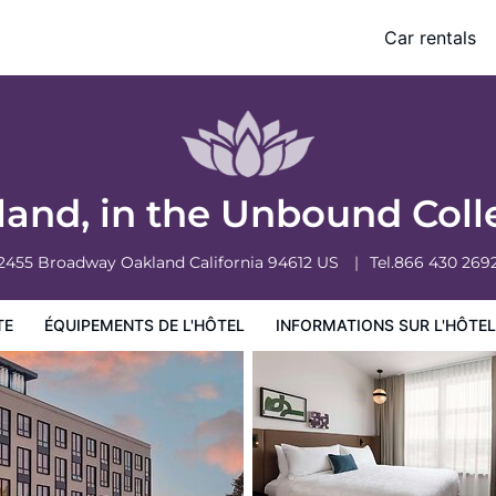
llection by Hyatt
Car rentals
ormations sur l'hôtel
Conditions de l'hôtel
and, in the Unbound Coll
2455 Broadway
Oakland
California
94612
US
Tel.
866 430 269
TE
ÉQUIPEMENTS DE L'HÔTEL
INFORMATIONS SUR L'HÔTEL