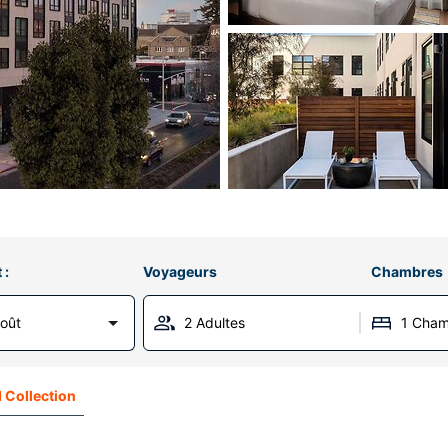
 :
Voyageurs
Chambres
Août
2 Adultes
1 Cha
 Collection