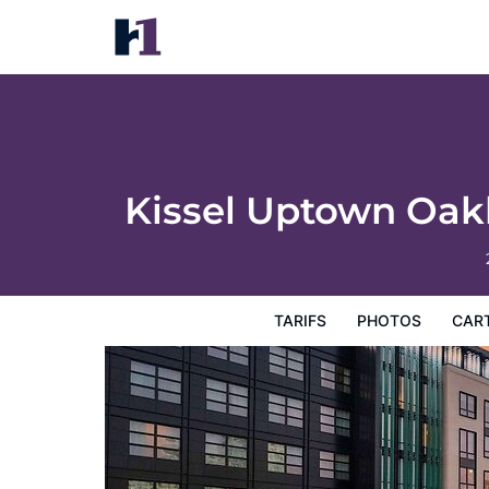
Kissel Uptown Oakland, in the Unbound Co
Tarifs
Photos
Carte
Équipements de l'hôtel
Inf
Kissel Uptown Oakl
TARIFS
PHOTOS
CAR