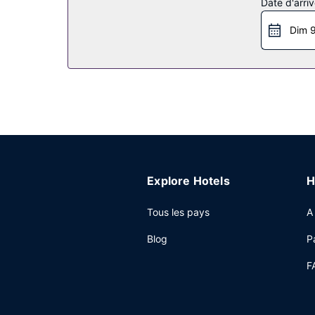
Date d'arriv
à Internet gratuit et un service de conciergerie.
d'organisation de mariages et une salle de bal.
Dim 9
Restaurant
Tout est prévu sur place pour régaler vos papill
délicieuses spécialités Cuisine américaine pour l
(horaires limités) très pratique. Et pour les peti
Un petit déjeuner complet est servi tous les jo
Autres services
Les équipements et services proposés incluent un
Explore Hotels
H
Tous les pays
A
Blog
P
F