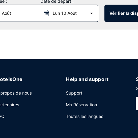
ée :
Date de départ :
 Cet hôtel de style Beaux-Arts offre aussi features une boutique de s
 Août
Lun 10 Août
Vérifier la dis
es ! Ne manquez pas la cuisine généreuse de Otto's Uptown Kitchen, 
e déjeuner et le dîner. Si vous préférez le confort de votre chambre,
ts creux, vous trouverez également sur place un café. Pour bien finir la
urs de 06 h 00 à 11 h 00 moyennant un supplément.
 centre d'affaires, une réception ouverte 24 h/24 et un personnel po
otelsOne
Help and support
S
 propos de nous
Support
artenaires
Ma Réservation
AQ
Toutes les langues