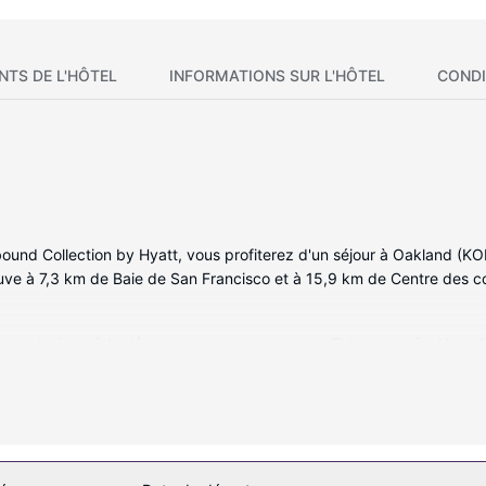
NTS DE L'HÔTEL
INFORMATIONS SUR L'HÔTEL
CONDI
bound Collection by Hyatt, vous profiterez d'un séjour à Oakland (K
ouve à 7,3 km de Baie de San Francisco et à 15,9 km de Centre des 
ous invitent à la détente et comprennent une TV connectée. Votre li
ernet gratuit vous permet de rester en contact avec le reste du mond
une baignoire ou une douche est à votre disposition. Vous y trouvez é
tness par exemple) et des nombreux équipements et services qui cara