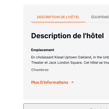
DESCRIPTION DE L'HÔTEL
ÉQUIPEME
Description de l'hôtel
Emplacement
En choisissant Kissel Uptown Oakland, in the Un
Theater et Jack London Square. Cet hôtel se tr
Chambres
Les 168 chambres climatisées de l'hébergement v
Plus D'informations
des draps en coton égyptien. L'accès Wi-Fi à Int
chaînes par câble. Une salle de bain privée avec 
sèche-cheveux.
Les services sur place
Profitez des options de loisirs (un centre de fi