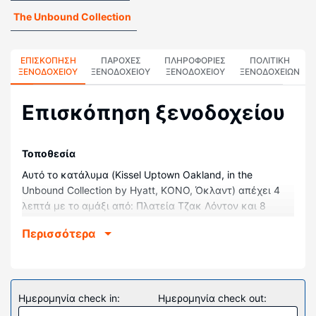
The Unbound Collection
ΕΠΙΣΚΌΠΗΣΗ
ΠΑΡΟΧΕΣ
ΠΛΗΡΟΦΟΡΊΕΣ
ΠΟΛΙΤΙΚΗ
ΞΕΝΟΔΟΧΕΊΟΥ
ΞΕΝΟΔΟΧΕΙΟΥ
ΞΕΝΟΔΟΧΕΊΟΥ
ΞΕΝΟΔΟΧΕΊΩΝ
Επισκόπηση ξενοδοχείου
Τοποθεσία
Αυτό το κατάλυμα (Kissel Uptown Oakland, in the
Unbound Collection by Hyatt, ΚΟΝΟ, Όκλαντ) απέχει 4
λεπτά με το αμάξι από: Πλατεία Τζακ Λόντον και 8
λεπτά από: Πανεπιστήμιο της Καλιφόρνια, Μπέρκλεϊ.
Περισσότερα
Αυτό το ξενοδοχείο απέχει 7,3 χλμ. από: Κόλπος του Σαν
Φρανσίσκο και 15,9 χλμ. από: Συνεδριακό Κέντρο
Μόσκον.
Δωμάτια
Ημερομηνία check in:
Ημερομηνία check out:
Νιώστε σαν στο σπίτι σας σε ένα από τα 168