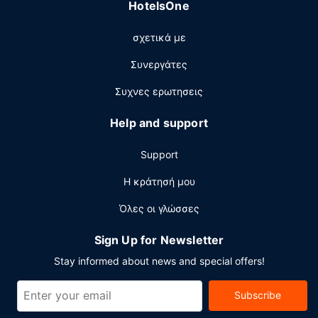
HotelsOne
Uptown Kitchen (εστιατόριο) που σερβίρει μεσημεριανό
και βραδινό. Μπορείτε επίσης να γευματίσετε σε μια
σχετικά με
καφετέρια, ενώ παρέχεται και room service (κατά τη
διάρκεια συγκεκριμένων ωρών μόνο). Χαλαρώστε στο
Συνεργάτες
τέλος της μέρας με ένα ποτό στο μπαρ/lounge. Με
επιπλέον χρέωση είναι διαθέσιμο πρωινό (πλήρες)
Συχνες ερωτησεις
καθημερινά μεταξύ 6:00 π.μ. - 11:00 π.μ..
Help and support
Άλλες παροχές
Στις σημαντικές παροχές περιλαμβάνονται ένα
Support
επιχειρηματικό κέντρο, ρεσεψιόν όλο το 24ωρο και
πολύγλωσσο προσωπικό.
Η κράτησή μου
Όλες οι γλώσσες
Sign Up for Newsletter
Stay informed about news and special offers!
Subscribe