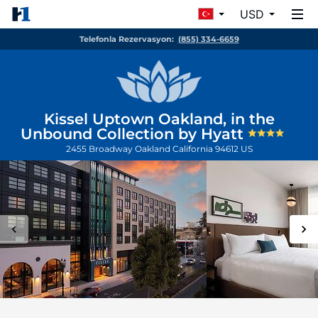
USD
Telefonla Rezervasyon:
(855) 334-6659
Kissel Uptown Oakland, in the
Unbound Collection by Hyatt
2455 Broadway
Oakland
California
94612
US