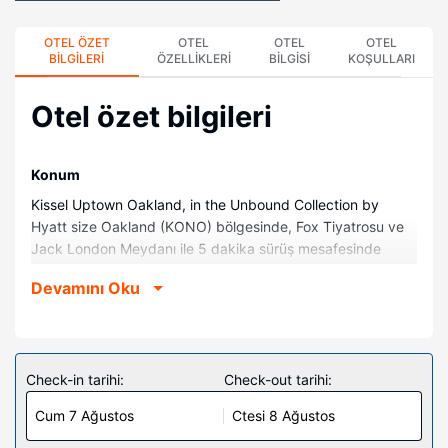
OTEL ÖZET
OTEL
OTEL
OTEL
BILGILERI
ÖZELLIKLERI
BILGISI
KOŞULLARI
Otel özet bilgileri
Konum
Kissel Uptown Oakland, in the Unbound Collection by
Hyatt size Oakland (KONO) bölgesinde, Fox Tiyatrosu ve
Jack London Meydanı ile 5 dakika sürüş mesafesinde
konaklama fırsatı sunuyor. Bu otel San Francisco Bay ile
Devamını Oku
4,6 mi (7,3 km) ve Moscone Kongre Merkezi ile 9,9 mi
(15,9 km) mesafede.
Odalar
Misafirler için 168 klimalı odada Akıllı televizyonlar
Check-in tarihi:
Check-out tarihi:
mevcuttur. Yatağınızda kuştüyü yorgan ve Mısır pamuklu
Cum 7 Ağustos
Ctesi 8 Ağustos
çarşaf takımı vardır. Misafirlerimize ücretsiz kablosuz
internet sunulmaktadır. Misafirlerimizin iyi vakit