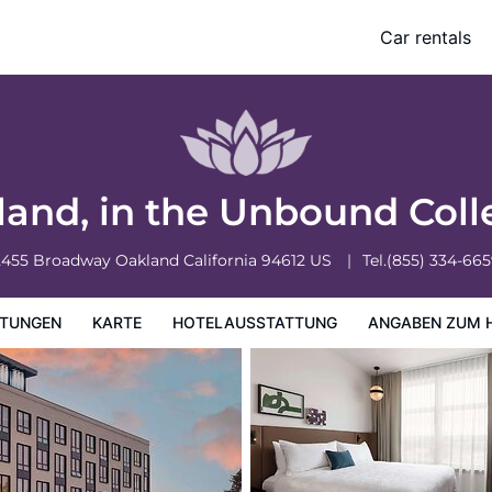
llection by Hyatt
Car rentals
ung
Angaben zum Hotel
Hotelrichtlinien
and, in the Unbound Coll
2455 Broadway
Oakland
California
94612
US
Tel.
(855) 334-66
TUNGEN
KARTE
HOTELAUSSTATTUNG
ANGABEN ZUM 