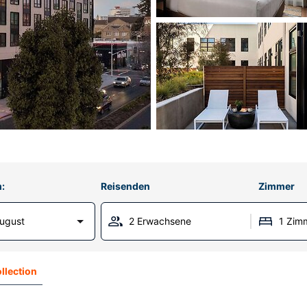
:
Reisenden
Zimmer
ugust
2 Erwachsene
1 Zim
llection