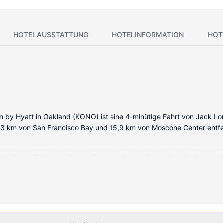
HOTELAUSSTATTUNG
HOTELINFORMATION
HOT
on by Hyatt in Oakland (KONO) ist eine 4-minütige Fahrt von Jack L
st 7,3 km von San Francisco Bay und 15,9 km von Moscone Center entfe
er mit Smart-TV wie zu Hause. Dein Bett bietet Daunenbettdecken un
rfügbar wie Kabelempfang. Es sind eigene Badezimmer mit Badewan
fügen.
g: Fitnessmöglichkeiten, kostenloses WLAN und ein Concierge-Service
/Kiosk, ein Hochzeitsservice und ein Ballsaal.