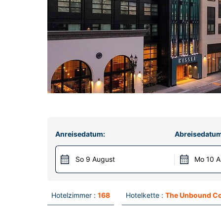
Anreisedatum:
Abreisedatum
So 9 August
Mo 10 A
Hotelzimmer :
168
Hotelkette :
The Unbound Co