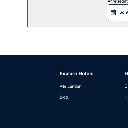
Anreiseda
Restaurant
So 9
Lass deinen Tag bei einem Drink an der Bar/Lou
Sonstige Einrichtungen
Zum Angebot gehören ein Businesscenter, eine r
Explore Hotels
H
Alle Länder
Ü
Blog
H
H