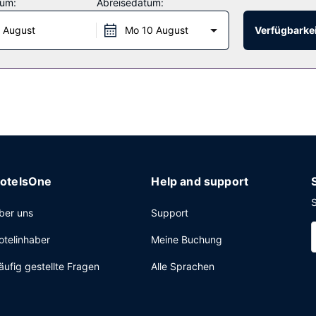
tum:
Abreisedatum:
 August
Mo 10 August
Verfügbarkei
nge ausklingen. Gegen Gebühr wird täglich von 06:00 Uhr bis 11:00 
und um die Uhr besetzte Rezeption und mehrsprachiges Personal.
otelsOne
Help and support
S
ber uns
Support
otelinhaber
Meine Buchung
äufig gestellte Fragen
Alle Sprachen