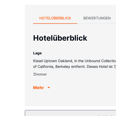
HOTELÜBERBLICK
BEWERTUNGEN
Hotelüberblick
Lage
Kissel Uptown Oakland, in the Unbound Collecti
of California, Berkeley entfernt. Dieses Hotel i
Zimmer
Fühl dich in einem der 168 klimatisierten Zimm
Mehr
WLAN-Internetzugang (kostenlos) ist ebenso ve
kostenlose Toilettenartikel und Haartrockner ver
Ausstattung der Anlage
Für deine Freizeit steht Folgendes zur Verfügun
Arts-Stil bietet, gehören zudem ein Souvenirladen