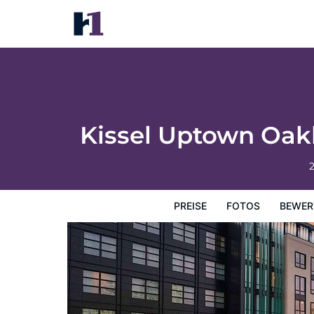
Kissel Uptown Oakland, in the Unbound Co
Preise
Fotos
Bewertungen
Karte
Hotelausstatt
Kissel Uptown Oakl
PREISE
FOTOS
BEWER